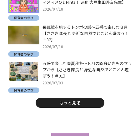
マメマメQ＆Hints！ with 大豆生田啓友先生】
2026/07/18
保育者の学び
長距離を旅するトンボの話～五感で楽しむ８月
【ささき隊長と 身近な自然でとことん遊ぼう！
＃32】
2026/07/10
保育者の学び
五感で楽しむ春夏秋冬～８月の園庭いきものマッ
プから【ささき隊長と 身近な自然でとことん遊
ぼう！＃31】
2026/07/03
保育者の学び
もっと見る
フ