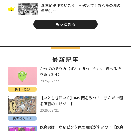
異年齢競技でいこう！～教えて！あなたの園の
5
運動会～
もっと見る
最新記事
かっぱの折り方【ずれて折ってもOK！遊べる折
り紙 #３４】
2026/07/22
製作・遊び
【いとしきほいく】#45 雨をうつ！｜まんがで綴
る保育のエピソード
2026/07/21
保育者の学び
保育書は、なぜピンク色の表紙が多いの？【保育