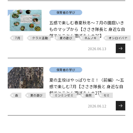
保育者の学び
五感で楽しむ春夏秋冬～７月の園庭いき
ものマップから【ささき隊長と 身近な自
然でとことん遊ぼう！＃26】
7月
クラス活動
夏の遊び
ネムノキ
オシロイバナ
2026.06.13
保育者の学び
夏の主役はやっぱりセミ！〈前編〉～五
感で楽しむ7月【ささき隊長と 身近な自
然でとことん遊ぼう！＃27】
森
夏の遊び
ミンミンゼミ
自然
セミ
2026.06.12