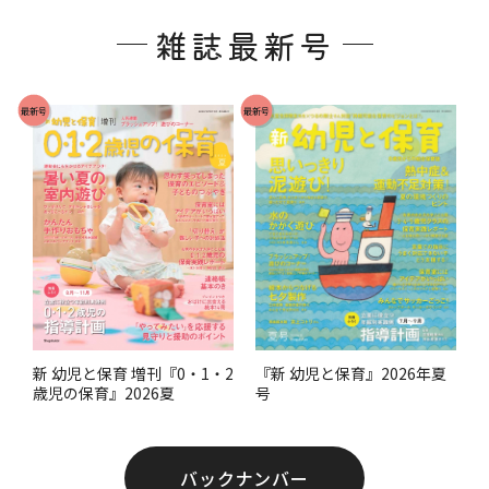
ッ
雑誌最新号
タ
ー
で
最新号
最新号
す
。
『新 幼児と保育』2026年夏
新 幼児と保育 増刊『0・1・2
号
歳児の保育』2026夏
バックナンバー