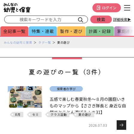
メインメニューをスキップして本文へ移動
フッターへ移動
ログイン
詳細検索▶
全記事一覧
特集・連載
製作・遊び
計画・記録
家庭連
ペ
みんなの幼児と保育
タグ一覧
夏の遊び
ー
ジ
の
本
夏の遊びの一覧（3件）
文
で
す
保育者の学び
五感で楽しむ春夏秋冬～８月の園庭いき
ものマップから【ささき隊長と 身近な自
然でとことん遊ぼう！＃31】
8月
セミ
クラス活動
夏の遊び
2026.07.03