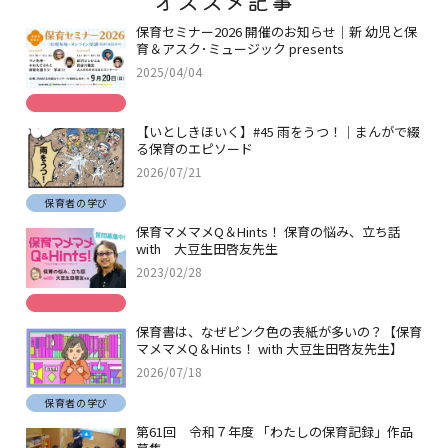
保育セミナー2026 開催のお知らせ｜新 幼児と保
育＆アスク･ミュージック presents
2025/04/04
【いとしきほいく】#45 雨をうつ！｜まんがで綴
る保育のエピソード
2026/07/21
保育者の学び
保育マメマメQ＆Hints！ 保育の悩み、立ち話
with 大豆生田啓友先生
2023/02/28
保育書は、なぜピンク色の表紙が多いの？【保育
マメマメQ＆Hints！ with 大豆生田啓友先生】
2026/07/18
保育者の学び
第61回 令和７年度 「わたしの保育記録」作品