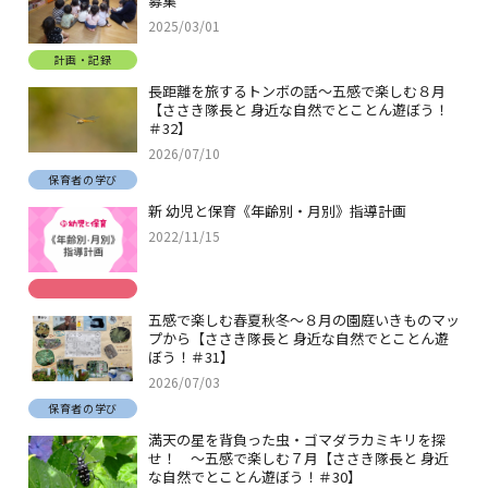
募集
2025/03/01
計画・記録
長距離を旅するトンボの話～五感で楽しむ８月
【ささき隊長と 身近な自然でとことん遊ぼう！
＃32】
2026/07/10
保育者の学び
新 幼児と保育《年齢別・月別》指導計画
2022/11/15
五感で楽しむ春夏秋冬～８月の園庭いきものマッ
プから【ささき隊長と 身近な自然でとことん遊
ぼう！＃31】
2026/07/03
保育者の学び
満天の星を背負った虫・ゴマダラカミキリを探
せ！ ～五感で楽しむ７月【ささき隊長と 身近
な自然でとことん遊ぼう！＃30】