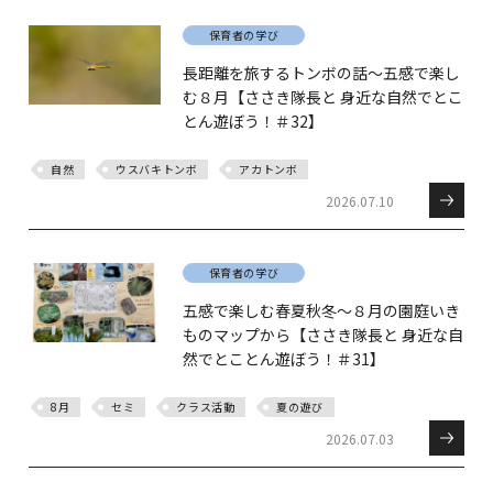
保育者の学び
長距離を旅するトンボの話～五感で楽し
む８月【ささき隊長と 身近な自然でとこ
とん遊ぼう！＃32】
自然
ウスバキトンボ
アカトンボ
2026.07.10
保育者の学び
五感で楽しむ春夏秋冬～８月の園庭いき
ものマップから【ささき隊長と 身近な自
然でとことん遊ぼう！＃31】
8月
セミ
クラス活動
夏の遊び
2026.07.03