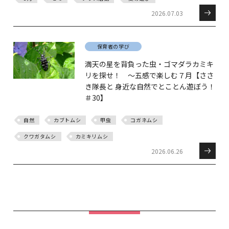
2026.07.03
保育者の学び
満天の星を背負った虫・ゴマダラカミキ
リを探せ！ ～五感で楽しむ７月【ささ
き隊長と 身近な自然でとことん遊ぼう！
＃30】
自然
カブトムシ
甲虫
コガネムシ
クワガタムシ
カミキリムシ
2026.06.26