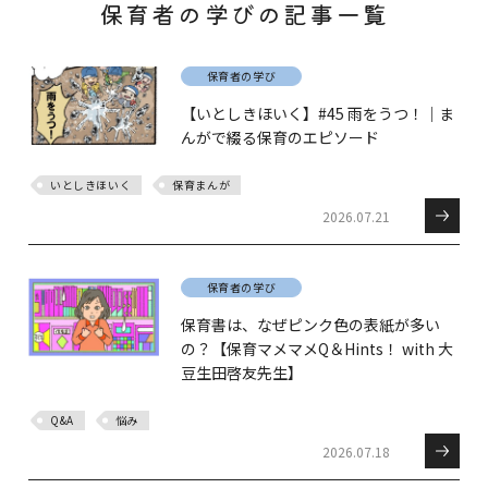
保育者の学びの記事一覧
保育者の学び
【いとしきほいく】#45 雨をうつ！｜ま
んがで綴る保育のエピソード
いとしきほいく
保育まんが
2026.07.21
保育者の学び
保育書は、なぜピンク色の表紙が多い
の？【保育マメマメQ＆Hints！ with 大
豆生田啓友先生】
Q&A
悩み
2026.07.18