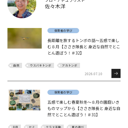
プロ・ナチュラリスト
佐々木洋
保育者の学び
長距離を旅するトンボの話～五感で楽し
む８月【ささき隊長と 身近な自然でとこ
とん遊ぼう！＃32】
自然
ウスバキトンボ
アカトンボ
2026.07.10
保育者の学び
五感で楽しむ春夏秋冬～８月の園庭いき
ものマップから【ささき隊長と 身近な自
然でとことん遊ぼう！＃31】
8月
セミ
クラス活動
夏の遊び