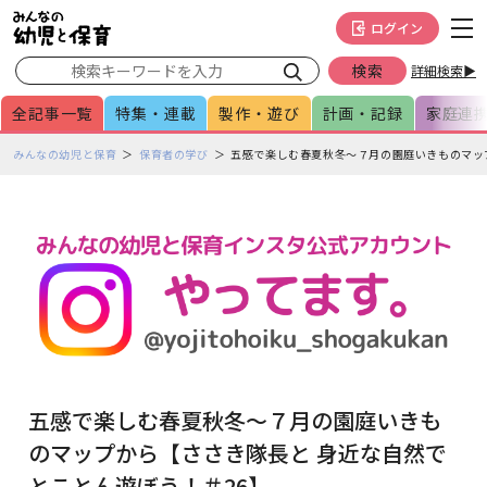
メインメニューをスキップして本文へ移動
フッターへ移動
ログイン
詳細検索▶
全記事一覧
特集・連載
製作・遊び
計画・記録
家庭連
ペ
みんなの幼児と保育
保育者の学び
五感で楽しむ春夏秋冬～７月の園庭いきものマッ
ー
ジ
の
本
文
で
す
五感で楽しむ春夏秋冬～７月の園庭いきも
のマップから【ささき隊長と 身近な自然で
とことん遊ぼう！＃26】