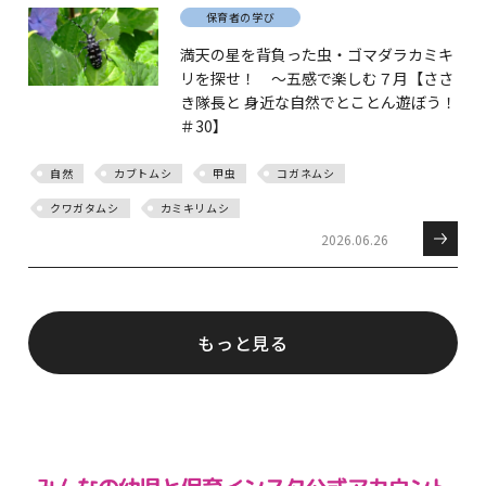
保育者の学び
満天の星を背負った虫・ゴマダラカミキ
リを探せ！ ～五感で楽しむ７月【ささ
き隊長と 身近な自然でとことん遊ぼう！
＃30】
自然
カブトムシ
甲虫
コガネムシ
クワガタムシ
カミキリムシ
2026.06.26
もっと見る