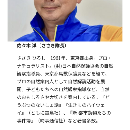
佐々木 洋
（
ささき隊長）
ささき ひろし 1961年、東京都出身。プロ・
ナチュラリスト。(財)日本自然保護協会の自然
観察指導員、東京都鳥獣保護員などを経て、
プロの自然案内人として自然解説活動を展
開。子どもたちへの自然観察指導など、自然
のおもしろさや大切さを案内している。『ど
うぶつのないしょ話』『生きものハイウェ
イ』（ともに雷鳥社）、『新 都市動物たちの
事件簿』（時事通信社）など著書多数。