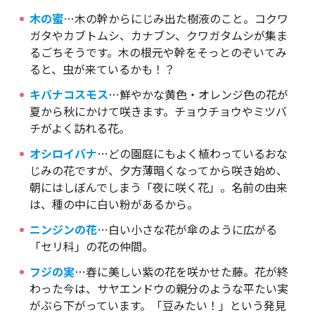
木の蜜
…木の幹からにじみ出た樹液のこと。コクワ
ガタやカブトムシ、カナブン、クワガタムシが集ま
るごちそうです。木の根元や幹をそっとのぞいてみ
ると、虫が来ているかも！？
キバナコスモス
…鮮やかな黄色・オレンジ色の花が
夏から秋にかけて咲きます。チョウチョウやミツバ
チがよく訪れる花。
オシロイバナ
…どの園庭にもよく植わっているおな
じみの花ですが、夕方薄暗くなってから咲き始め、
朝にはしぼんでしまう「夜に咲く花」。名前の由来
は、種の中に白い粉があるから。
ニンジンの花
…白い小さな花が傘のように広がる
「セリ科」の花の仲間。
フジの実
…春に美しい紫の花を咲かせた藤。花が終
わった今は、サヤエンドウの親分のような平たい実
がぶら下がっています。「豆みたい！」という発見