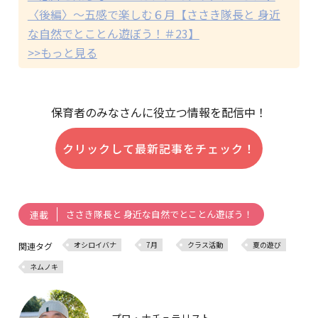
〈後編〉～五感で楽しむ６月【ささき隊長と 身近
な自然でとことん遊ぼう！＃23】
>>もっと見る
保育者のみなさんに役立つ情報を配信中！
クリックして最新記事をチェック！
ささき隊長と 身近な自然でとことん遊ぼう！
連載
オシロイバナ
7月
クラス活動
夏の遊び
関連タグ
ネムノキ