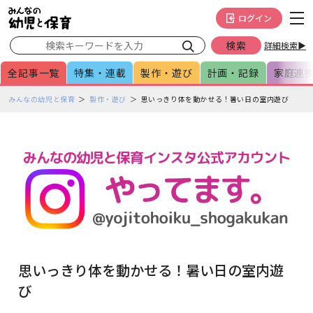
メインメニューをスキップして本文へ移動
フッターへ移動
ログイン
詳細検索▶
全記事一覧
特集・連載
製作・遊び
計画・記録
家庭連
ペ
みんなの幼児と保育
製作・遊び
思いっきり体を動かせる！暑い日の室内遊び
ー
ジ
の
本
文
で
す
思いっきり体を動かせる！暑い日の室内遊
び