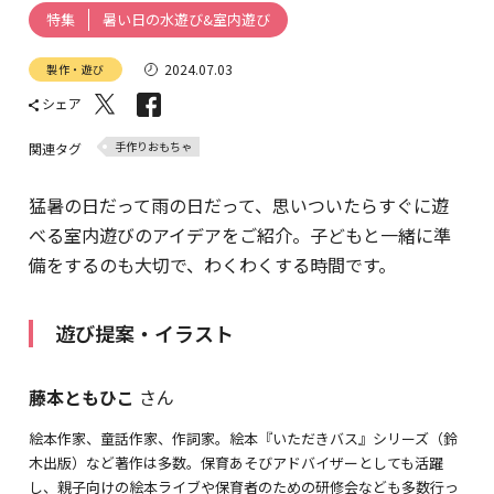
暑い日の水遊び&室内遊び
特集
2024.07.03
製作・遊び
シェア
手作りおもちゃ
関連タグ
猛暑の日だって雨の日だって、思いついたらすぐに遊
べる室内遊びのアイデアをご紹介。子どもと一緒に準
備をするのも大切で、わくわくする時間です。
遊び提案・イラスト
藤本ともひこ
さん
絵本作家、童話作家、作詞家。絵本『いただきバス』シリーズ（鈴
木出版）など著作は多数。保育あそびアドバイザーとしても活躍
し、親子向けの絵本ライブや保育者のための研修会なども多数行っ