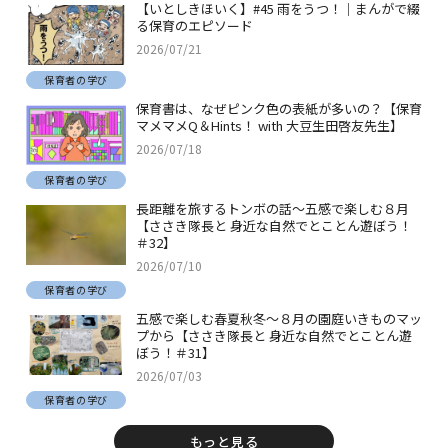
【いとしきほいく】#45 雨をうつ！｜まんがで綴
る保育のエピソード
2026/07/21
保育者の学び
保育書は、なぜピンク色の表紙が多いの？【保育
マメマメQ＆Hints！ with 大豆生田啓友先生】
2026/07/18
保育者の学び
長距離を旅するトンボの話～五感で楽しむ８月
【ささき隊長と 身近な自然でとことん遊ぼう！
＃32】
2026/07/10
保育者の学び
五感で楽しむ春夏秋冬～８月の園庭いきものマッ
プから【ささき隊長と 身近な自然でとことん遊
ぼう！＃31】
2026/07/03
保育者の学び
もっと見る