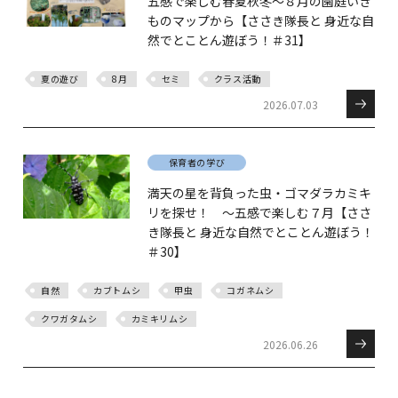
五感で楽しむ春夏秋冬～８月の園庭いき
ものマップから【ささき隊長と 身近な自
然でとことん遊ぼう！＃31】
夏の遊び
8月
セミ
クラス活動
2026.07.03
保育者の学び
満天の星を背負った虫・ゴマダラカミキ
リを探せ！ ～五感で楽しむ７月【ささ
き隊長と 身近な自然でとことん遊ぼう！
＃30】
自然
カブトムシ
甲虫
コガネムシ
クワガタムシ
カミキリムシ
2026.06.26