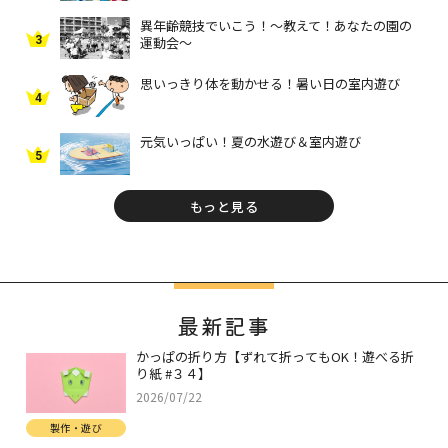
異年齢競技でいこう！～教えて！あなたの園の
3
運動会～
思いっきり体を動かせる！暑い日の室内遊び
4
元気いっぱい！夏の水遊び＆室内遊び
5
もっと見る
最新記事
かっぱの折り方【ずれて折ってもOK！遊べる折
り紙 #３４】
2026/07/22
製作・遊び