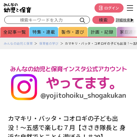
メインメニューをスキップして本文へ移動
フッターへ移動
ログイン
詳細検索▶
全記事一覧
特集・連載
製作・遊び
計画・記録
家庭連
ペ
みんなの幼児と保育
保育者の学び
カマキリ・バッタ・コオロギの子ども出没！～五
ー
ジ
の
本
文
で
す
カマキリ・バッタ・コオロギの子ども出
没！～五感で楽しむ７月【ささき隊長と 身
近な自然でとことん遊ぼう！＃29】