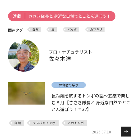
ささき隊長と 身近な自然でとことん遊ぼう！
連載
自然
虫
バッタ
カマキリ
関連タグ
プロ・ナチュラリスト
佐々木洋
保育者の学び
長距離を旅するトンボの話～五感で楽し
む８月【ささき隊長と 身近な自然でとこ
とん遊ぼう！＃32】
自然
ウスバキトンボ
アカトンボ
2026.07.10