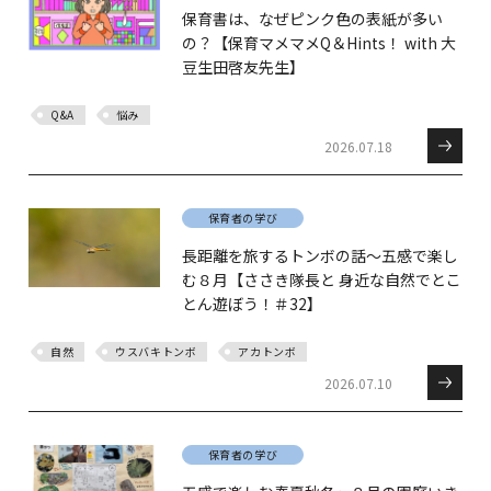
保育書は、なぜピンク色の表紙が多い
の？【保育マメマメQ＆Hints！ with 大
豆生田啓友先生】
Q&A
悩み
2026.07.18
保育者の学び
長距離を旅するトンボの話～五感で楽し
む８月【ささき隊長と 身近な自然でとこ
とん遊ぼう！＃32】
自然
ウスバキトンボ
アカトンボ
2026.07.10
保育者の学び