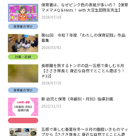
保育書は、なぜピンク色の表紙が多いの？【保育
マメマメQ＆Hints！ with 大豆生田啓友先生】
2026/07/18
保育者の学び
第61回 令和７年度 「わたしの保育記録」作品
募集
2025/03/01
計画・記録
長距離を旅するトンボの話～五感で楽しむ８月
【ささき隊長と 身近な自然でとことん遊ぼう！
＃32】
2026/07/10
保育者の学び
新 幼児と保育《年齢別・月別》指導計画
2022/11/15
五感で楽しむ春夏秋冬～８月の園庭いきものマッ
プから【ささき隊長と 身近な自然でとことん遊