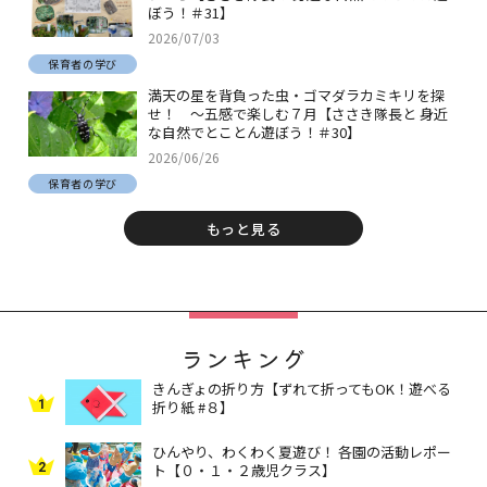
ぼう！＃31】
2026/07/03
保育者の学び
満天の星を背負った虫・ゴマダラカミキリを探
せ！ ～五感で楽しむ７月【ささき隊長と 身近
な自然でとことん遊ぼう！＃30】
2026/06/26
保育者の学び
もっと見る
ランキング
きんぎょの折り方【ずれて折ってもOK！遊べる
1
折り紙 #８】
ひんやり、わくわく夏遊び！ 各園の活動レポー
2
ト【０・１・２歳児クラス】