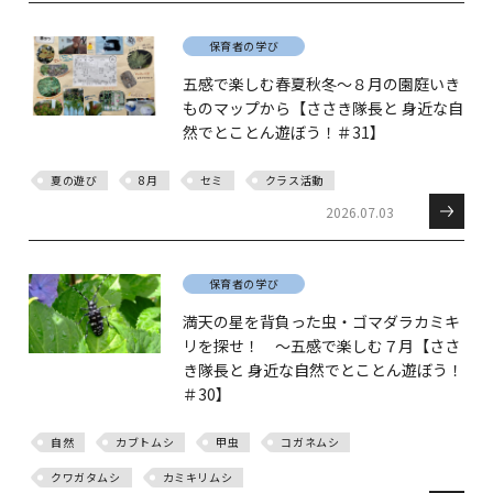
保育者の学び
五感で楽しむ春夏秋冬～８月の園庭いき
ものマップから【ささき隊長と 身近な自
然でとことん遊ぼう！＃31】
夏の遊び
8月
セミ
クラス活動
2026.07.03
保育者の学び
満天の星を背負った虫・ゴマダラカミキ
リを探せ！ ～五感で楽しむ７月【ささ
き隊長と 身近な自然でとことん遊ぼう！
＃30】
自然
カブトムシ
甲虫
コガネムシ
クワガタムシ
カミキリムシ