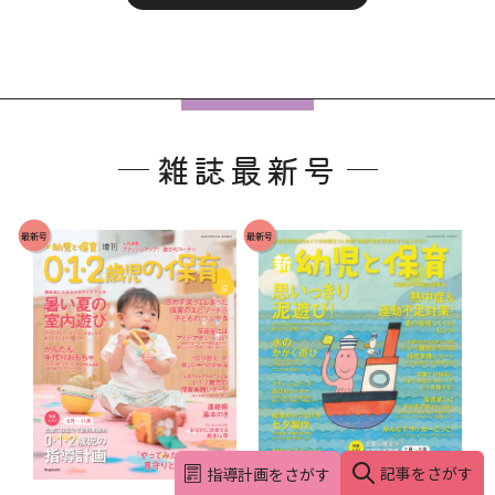
フ
ッ
雑誌最新号
タ
ー
で
最新号
最新号
す
。
記事をさがす
指導計画をさがす