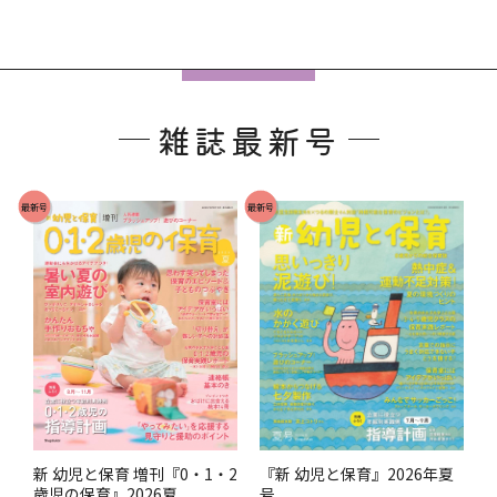
フ
ッ
雑誌最新号
タ
ー
で
最新号
最新号
す
。
『新 幼児と保育』2026年夏
新 幼児と保育 増刊『0・1・2
号
歳児の保育』2026夏