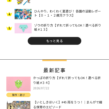
3
ひんやり、わくわく夏遊び！ 各園の活動レポー
4
ト【０・１・２歳児クラス】
ゾウの折り方【ずれて折ってもOK！遊べる折り
5
紙 #１３】
もっと見る
最新記事
かっぱの折り方【ずれて折ってもOK！遊べる折
り紙 #３４】
2026/07/22
製作・遊び
【いとしきほいく】#45 雨をうつ！｜まんがで綴
る保育のエピソード