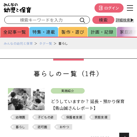
メインメニューをスキップして本文へ移動
フッターへ移動
ログイン
詳細検索▶
全記事一覧
特集・連載
製作・遊び
計画・記録
家庭連
ペ
みんなの幼児と保育
タグ一覧
暮らし
ー
ジ
の
本
暮らしの一覧（1件）
文
で
す
実践紹介
どうしていますか？ 延長・預かり保育
【青山誠さんレポート】
幼稚園
子どもの姿
保護者支援
家庭支援
暮らし
認可園
おやつ