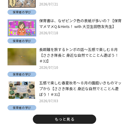
2026/07/21
保育者の学び
保育書は、なぜピンク色の表紙が多いの？【保育
マメマメQ＆Hints！ with 大豆生田啓友先生】
2026/07/18
保育者の学び
長距離を旅するトンボの話～五感で楽しむ８月
【ささき隊長と 身近な自然でとことん遊ぼう！
＃32】
2026/07/10
保育者の学び
五感で楽しむ春夏秋冬～８月の園庭いきものマッ
プから【ささき隊長と 身近な自然でとことん遊
ぼう！＃31】
2026/07/03
保育者の学び
もっと見る