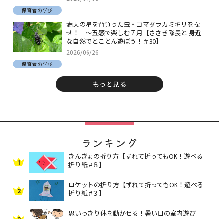
保育者の学び
満天の星を背負った虫・ゴマダラカミキリを探
せ！ ～五感で楽しむ７月【ささき隊長と 身近
な自然でとことん遊ぼう！＃30】
2026/06/26
保育者の学び
もっと見る
ランキング
きんぎょの折り方【ずれて折ってもOK！遊べる
1
折り紙 #８】
ロケットの折り方【ずれて折ってもOK！遊べる
2
折り紙 #３】
思いっきり体を動かせる！暑い日の室内遊び