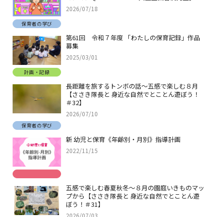
2026/07/18
保育者の学び
第61回 令和７年度 「わたしの保育記録」作品
募集
2025/03/01
計画・記録
長距離を旅するトンボの話～五感で楽しむ８月
【ささき隊長と 身近な自然でとことん遊ぼう！
＃32】
2026/07/10
保育者の学び
新 幼児と保育《年齢別・月別》指導計画
2022/11/15
五感で楽しむ春夏秋冬～８月の園庭いきものマッ
プから【ささき隊長と 身近な自然でとことん遊
ぼう！＃31】
2026/07/03