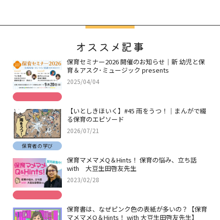
オススメ記事
保育セミナー2026 開催のお知らせ｜新 幼児と保
育＆アスク･ミュージック presents
2025/04/04
【いとしきほいく】#45 雨をうつ！｜まんがで綴
る保育のエピソード
2026/07/21
保育者の学び
保育マメマメQ＆Hints！ 保育の悩み、立ち話
with 大豆生田啓友先生
2023/02/28
保育書は、なぜピンク色の表紙が多いの？【保育
マメマメQ＆Hints！ with 大豆生田啓友先生】