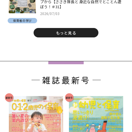
プから【ささき隊長と 身近な自然でとことん遊
ぼう！＃31】
2026/07/03
保育者の学び
もっと見る
フ
ッ
雑誌最新号
タ
ー
で
最新号
最新号
す
。