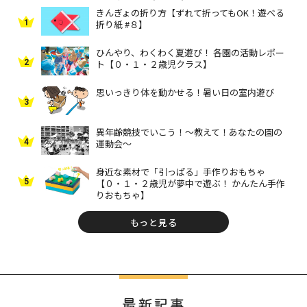
きんぎょの折り方【ずれて折ってもOK！遊べる
1
折り紙 #８】
ひんやり、わくわく夏遊び！ 各園の活動レポー
2
ト【０・１・２歳児クラス】
思いっきり体を動かせる！暑い日の室内遊び
3
異年齢競技でいこう！～教えて！あなたの園の
4
運動会～
身近な素材で「引っぱる」手作りおもちゃ
5
【０・１・２歳児が夢中で遊ぶ！ かんたん手作
りおもちゃ】
もっと見る
最新記事