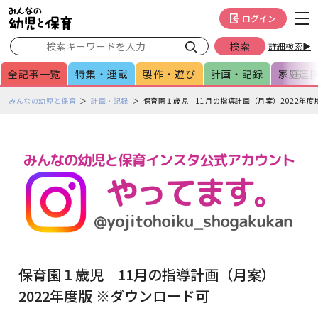
メインメニューをスキップして本文へ移動
フッターへ移動
ログイン
詳細検索▶
全記事一覧
特集・連載
製作・遊び
計画・記録
家庭連
ペ
みんなの幼児と保育
計画・記録
保育園１歳児｜11月の指導計画（月案）2022年度
ー
ジ
の
本
文
で
す
保育園１歳児｜11月の指導計画（月案）
2022年度版 ※ダウンロード可