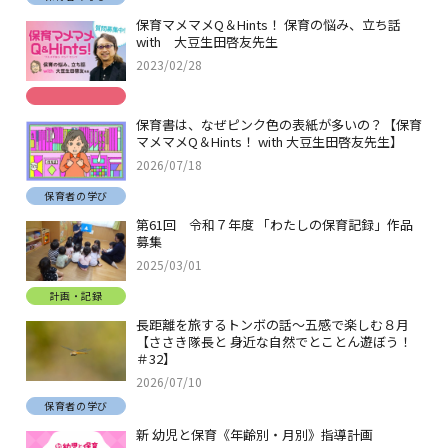
保育マメマメQ＆Hints！ 保育の悩み、立ち話
with 大豆生田啓友先生
2023/02/28
保育書は、なぜピンク色の表紙が多いの？【保育
マメマメQ＆Hints！ with 大豆生田啓友先生】
2026/07/18
保育者の学び
第61回 令和７年度 「わたしの保育記録」作品
募集
2025/03/01
計画・記録
長距離を旅するトンボの話～五感で楽しむ８月
【ささき隊長と 身近な自然でとことん遊ぼう！
＃32】
2026/07/10
保育者の学び
新 幼児と保育《年齢別・月別》指導計画