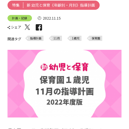
新 幼児と保育《年齢別・月別》指導計画
特集
2022.11.15
計画・記録
シェア
指導計画
11月
1歳児
保育園
関連タグ