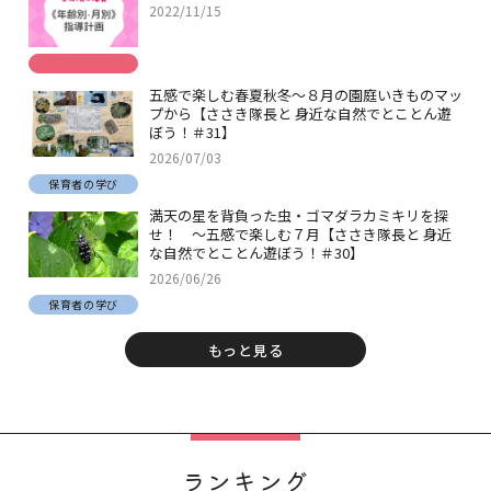
2022/11/15
五感で楽しむ春夏秋冬～８月の園庭いきものマッ
プから【ささき隊長と 身近な自然でとことん遊
ぼう！＃31】
2026/07/03
保育者の学び
満天の星を背負った虫・ゴマダラカミキリを探
せ！ ～五感で楽しむ７月【ささき隊長と 身近
な自然でとことん遊ぼう！＃30】
2026/06/26
保育者の学び
もっと見る
ランキング