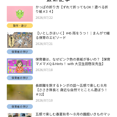
かっぱの折り方【ずれて折ってもOK！遊べる折
り紙 #３４】
2026/07/22
製作・遊び
【いとしきほいく】#45 雨をうつ！｜まんがで綴
る保育のエピソード
2026/07/21
保育者の学び
保育書は、なぜピンク色の表紙が多いの？【保育
マメマメQ＆Hints！ with 大豆生田啓友先生】
2026/07/18
保育者の学び
長距離を旅するトンボの話～五感で楽しむ８月
【ささき隊長と 身近な自然でとことん遊ぼう！
＃32】
2026/07/10
保育者の学び
五感で楽しむ春夏秋冬～８月の園庭いきものマッ