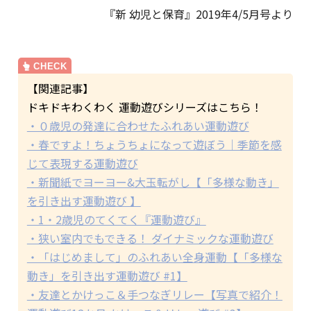
『新 幼児と保育』2019年4/5月号より
【関連記事】
ドキドキわくわく 運動遊びシリーズはこちら！
・０歳児の発達に合わせたふれあい運動遊び
・春ですよ！ちょうちょになって遊ぼう｜季節を感
じて表現する運動遊び
・新聞紙でヨーヨー&大玉転がし【「多様な動き」
を引き出す運動遊び 】
・1・2歳児のてくてく『運動遊び』
・狭い室内でもできる！ ダイナミックな運動遊び
・「はじめまして」のふれあい全身運動【「多様な
動き」を引き出す運動遊び #1】
・友達とかけっこ＆手つなぎリレー【写真で紹介！