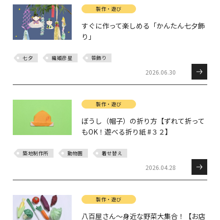
製作・遊び
すぐに作って楽しめる「かんたん七夕飾
り」
七夕
織姫彦星
笹飾り
2026.06.30
製作・遊び
ぼうし（帽子）の折り方【ずれて折って
もOK！遊べる折り紙 #３２】
築地制作所
動物園
着せ替え
2026.04.28
製作・遊び
八百屋さん～身近な野菜大集合！【お店