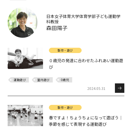
日本女子体育大学体育学部子ども運動学
科教授
森田陽子
製作・遊び
０歳児の発達に合わせたふれあい運動遊
び
運動遊び
室内遊び
0歳児
2024.05.31
製作・遊び
春ですよ！ちょうちょになって遊ぼう｜
季節を感じて表現する運動遊び