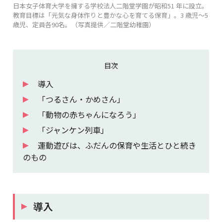
日本女子体育大学を擁する学校法人二階堂学園が昭和51 年に設立。
教育目標は「元気な身体作りと豊かな心を育てる保育」。3 歳児～5
歳児、定員各90名。（写真提供／二階堂幼稚園）
目次
導入
「つるさん・かめさん」
「動物の赤ちゃんになろう」
「ジャンケン列車」
運動遊びは、ふだんの保育や生活とひと続き
のもの
導入