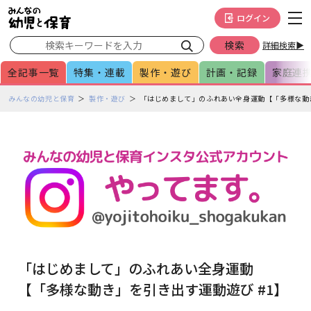
メインメニューをスキップして本文へ移動
フッターへ移動
ログイン
詳細検索▶
全記事一覧
特集・連載
製作・遊び
計画・記録
家庭連
ペ
みんなの幼児と保育
製作・遊び
「はじめまして」のふれあい全身運動【「多様な動き
ー
ジ
の
本
文
で
す
「はじめまして」のふれあい全身運動
【「多様な動き」を引き出す運動遊び #1】