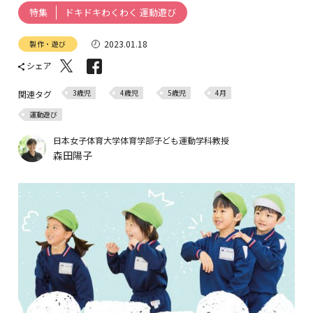
ドキドキわくわく 運動遊び
特集
2023.01.18
製作・遊び
シェア
3歳児
4歳児
5歳児
4月
関連タグ
運動遊び
日本女子体育大学体育学部子ども運動学科教授
森田陽子