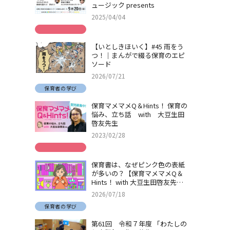
ュージック presents
2025/04/04
【いとしきほいく】#45 雨をう
つ！｜まんがで綴る保育のエピ
ソード
2026/07/21
保育者の学び
保育マメマメQ＆Hints！ 保育の
悩み、立ち話 with 大豆生田
啓友先生
2023/02/28
保育書は、なぜピンク色の表紙
が多いの？【保育マメマメQ＆
Hints！ with 大豆生田啓友先
生】
2026/07/18
保育者の学び
第61回 令和７年度 「わたしの