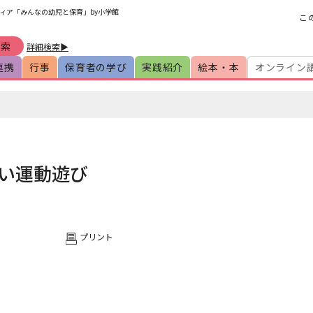
ィア「みんなの幼児と保育」by小学館
こ
詳細検索▶
連携
行事
保育者の学び
実践紹介
絵本・本
オンライン
い運動遊び
プリント