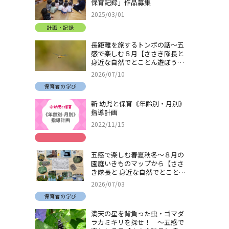
保育記録」作品募集
2025/03/01
計画・記録
長距離を旅するトンボの話～五
感で楽しむ８月【ささき隊長と
身近な自然でとことん遊ぼう！
＃32】
2026/07/10
保育者の学び
新 幼児と保育《年齢別・月別》
指導計画
2022/11/15
五感で楽しむ春夏秋冬～８月の
園庭いきものマップから【ささ
き隊長と 身近な自然でとことん
遊ぼう！＃31】
2026/07/03
保育者の学び
満天の星を背負った虫・ゴマダ
ラカミキリを探せ！ ～五感で