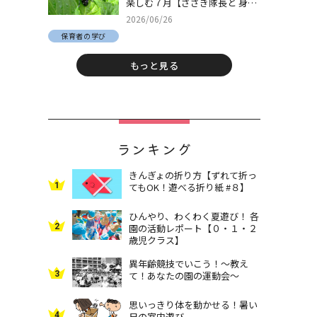
楽しむ７月【ささき隊長と 身近
な自然でとことん遊ぼう！＃
2026/06/26
30】
保育者の学び
もっと見る
ランキング
きんぎょの折り方【ずれて折っ
1
てもOK！遊べる折り紙 #８】
ひんやり、わくわく夏遊び！ 各
2
園の活動レポート【０・１・２
歳児クラス】
異年齢競技でいこう！～教え
3
て！あなたの園の運動会～
思いっきり体を動かせる！暑い
4
日の室内遊び