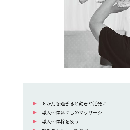
６か月を過ぎると動きが活発に
導入〜体ほぐしのマッサージ
導入〜体幹を使う