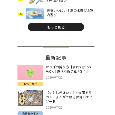
元気いっぱい！夏の水遊び＆室
5
内遊び
もっと見る
最新記事
かっぱの折り方【ずれて折って
もOK！遊べる折り紙 #３４】
2026/07/22
製作・遊び
【いとしきほいく】#45 雨をう
つ！｜まんがで綴る保育のエピ
ソード
2026/07/21
保育者の学び