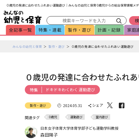
メインメニューをスキップして本文へ移動
フッターへ移動
０歳児の発達に合わせたふれあい運動遊び｜みんなの幼児と保育 0歳児からの総合保育情報メデ
全記事一覧
特集・連載
製作・遊び
計画・記録
家庭
ペ
みんなの幼児と保育
製作・遊び
０歳児の発達に合わせたふれあい運動遊び
ー
ジ
の
本
０歳児の発達に合わせたふれあ
文
で
ドキドキわくわく 運動遊び
特集
す
シェア
2024.05.31
製作・遊び
0歳児
運動遊び
室内遊び
関連タグ
日本女子体育大学体育学部子ども運動学科教授
森田陽子