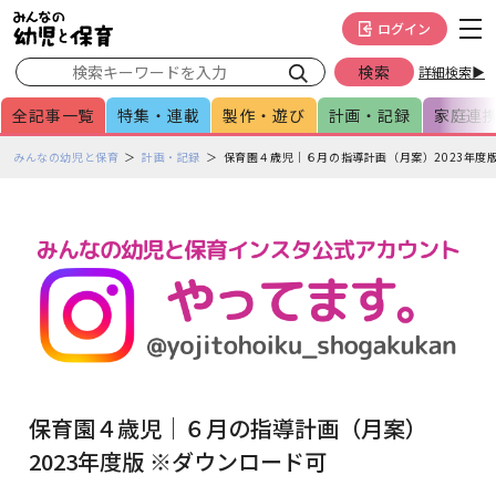
メインメニューをスキップして本文へ移動
フッターへ移動
ログイン
詳細検索▶
全記事一覧
特集・連載
製作・遊び
計画・記録
家庭連
ペ
みんなの幼児と保育
計画・記録
保育園４歳児｜６月の指導計画（月案）2023年度
ー
ジ
の
本
文
で
す
保育園４歳児｜６月の指導計画（月案）
2023年度版 ※ダウンロード可