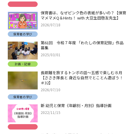
保育書は、なぜピンク色の表紙が多いの？【保育
マメマメQ＆Hints！ with 大豆生田啓友先生】
2026/07/18
保育者の学び
第61回 令和７年度 「わたしの保育記録」作品
募集
2025/03/01
計画・記録
長距離を旅するトンボの話～五感で楽しむ８月
【ささき隊長と 身近な自然でとことん遊ぼう！
＃32】
2026/07/10
保育者の学び
新 幼児と保育《年齢別・月別》指導計画
2022/11/15