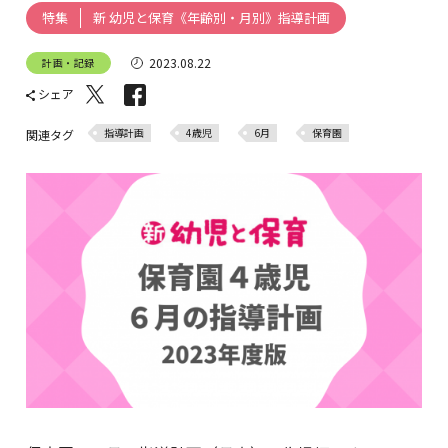
新 幼児と保育《年齢別・月別》指導計画
特集
2023.08.22
計画・記録
シェア
指導計画
4歳児
6月
保育園
関連タグ