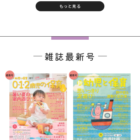
もっと見る
フ
ッ
雑誌最新号
タ
ー
で
最新号
最新号
す
。