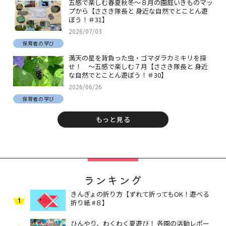
五感で楽しむ春夏秋冬～８月の園庭いきものマッ
プから【ささき隊長と 身近な自然でとことん遊
ぼう！＃31】
2026/07/03
保育者の学び
満天の星を背負った虫・ゴマダラカミキリを探
せ！ ～五感で楽しむ７月【ささき隊長と 身近
な自然でとことん遊ぼう！＃30】
2026/06/26
保育者の学び
もっと見る
ランキング
きんぎょの折り方【ずれて折ってもOK！遊べる
1
折り紙 #８】
ひんやり、わくわく夏遊び！ 各園の活動レポー