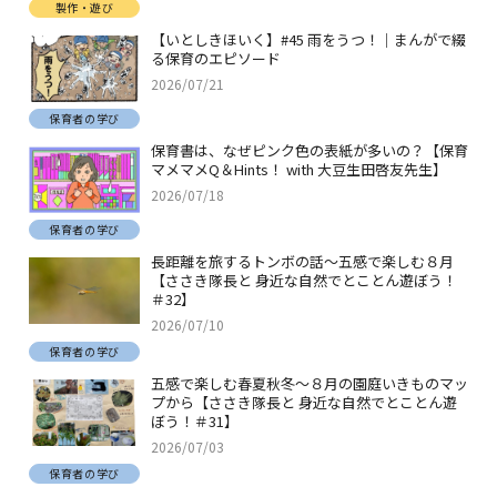
製作・遊び
【いとしきほいく】#45 雨をうつ！｜まんがで綴
る保育のエピソード
2026/07/21
保育者の学び
保育書は、なぜピンク色の表紙が多いの？【保育
マメマメQ＆Hints！ with 大豆生田啓友先生】
2026/07/18
保育者の学び
長距離を旅するトンボの話～五感で楽しむ８月
【ささき隊長と 身近な自然でとことん遊ぼう！
＃32】
2026/07/10
保育者の学び
五感で楽しむ春夏秋冬～８月の園庭いきものマッ
プから【ささき隊長と 身近な自然でとことん遊
ぼう！＃31】
2026/07/03
保育者の学び