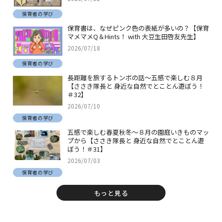
保育者の学び
保育書は、なぜピンク色の表紙が多いの？【保育
マメマメQ＆Hints！ with 大豆生田啓友先生】
2026/07/18
保育者の学び
長距離を旅するトンボの話～五感で楽しむ８月
【ささき隊長と 身近な自然でとことん遊ぼう！
＃32】
2026/07/10
保育者の学び
五感で楽しむ春夏秋冬～８月の園庭いきものマッ
プから【ささき隊長と 身近な自然でとことん遊
ぼう！＃31】
2026/07/03
保育者の学び
もっと見る