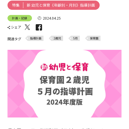
新 幼児と保育《年齢別・月別》指導計画
特集
2024.04.25
計画・記録
シェア
指導計画
2歳児
5月
保育園
関連タグ