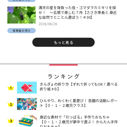
満天の星を背負った虫・ゴマダラカミキリを探
せ！ ～五感で楽しむ７月【ささき隊長と 身近
な自然でとことん遊ぼう！＃30】
2026/06/26
保育者の学び
もっと見る
ランキング
きんぎょの折り方【ずれて折ってもOK！遊べる
1
折り紙 #８】
ひんやり、わくわく夏遊び！ 各園の活動レポー
2
ト【０・１・２歳児クラス】
身近な素材で「引っぱる」手作りおもちゃ
3
【０・１・２歳児が夢中で遊ぶ！ かんたん手作
りおもちゃ】