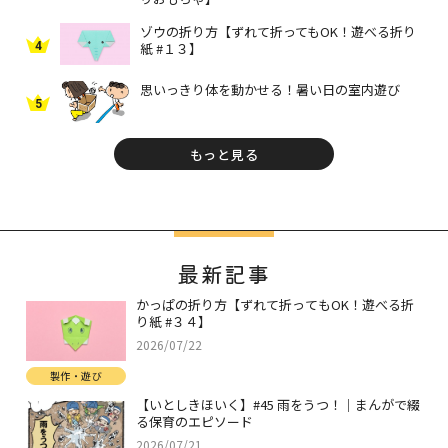
ゾウの折り方【ずれて折ってもOK！遊べる折り
4
紙 #１３】
思いっきり体を動かせる！暑い日の室内遊び
5
もっと見る
最新記事
かっぱの折り方【ずれて折ってもOK！遊べる折
り紙 #３４】
2026/07/22
製作・遊び
【いとしきほいく】#45 雨をうつ！｜まんがで綴
る保育のエピソード
2026/07/21