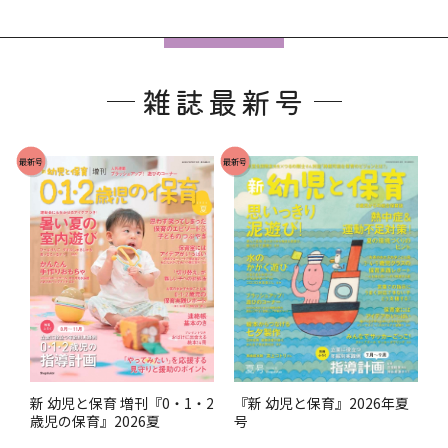
フ
ッ
雑誌最新号
タ
ー
で
最新号
最新号
す
。
『新 幼児と保育』2026年夏
新 幼児と保育 増刊『0・1・2
号
歳児の保育』2026夏