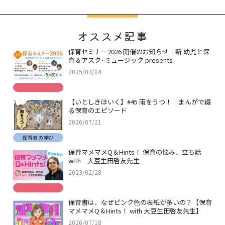
オススメ記事
保育セミナー2026 開催のお知らせ｜新 幼児と保
育＆アスク･ミュージック presents
2025/04/04
【いとしきほいく】#45 雨をうつ！｜まんがで綴
る保育のエピソード
2026/07/21
保育者の学び
保育マメマメQ＆Hints！ 保育の悩み、立ち話
with 大豆生田啓友先生
2023/02/28
保育書は、なぜピンク色の表紙が多いの？【保育
マメマメQ＆Hints！ with 大豆生田啓友先生】
2026/07/18