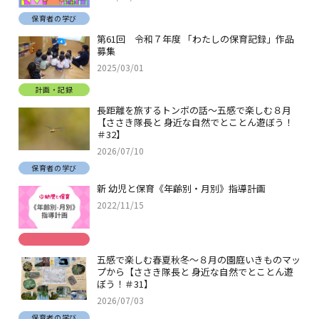
保育者の学び
第61回 令和７年度 「わたしの保育記録」作品
募集
2025/03/01
計画・記録
長距離を旅するトンボの話～五感で楽しむ８月
【ささき隊長と 身近な自然でとことん遊ぼう！
＃32】
2026/07/10
保育者の学び
新 幼児と保育《年齢別・月別》指導計画
2022/11/15
五感で楽しむ春夏秋冬～８月の園庭いきものマッ
プから【ささき隊長と 身近な自然でとことん遊
ぼう！＃31】
2026/07/03
保育者の学び