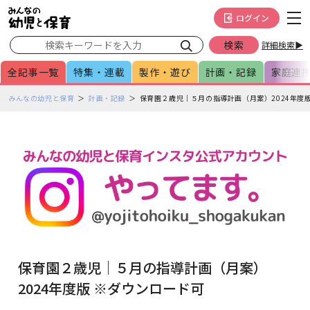
メインメニューをスキップして本文へ移動
フッターへ移動
ログイン
詳細検索▶
全記事一覧
特集・連載
製作・遊び
計画・記録
家庭連
ペ
みんなの幼児と保育
計画・記録
保育園２歳児｜５月の指導計画（月案）2024年度
ー
ジ
の
本
文
で
す
保育園２歳児｜５月の指導計画（月案）
2024年度版 ※ダウンロード可