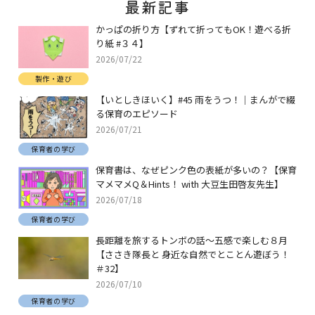
最新記事
かっぱの折り方【ずれて折ってもOK！遊べる折
り紙 #３４】
2026/07/22
製作・遊び
【いとしきほいく】#45 雨をうつ！｜まんがで綴
る保育のエピソード
2026/07/21
保育者の学び
保育書は、なぜピンク色の表紙が多いの？【保育
マメマメQ＆Hints！ with 大豆生田啓友先生】
2026/07/18
保育者の学び
長距離を旅するトンボの話～五感で楽しむ８月
【ささき隊長と 身近な自然でとことん遊ぼう！
＃32】
2026/07/10
保育者の学び