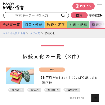
メインメニューをスキップして本文へ移動
フッターへ移動
ログイン
詳細検索▶
全記事一覧
特集・連載
製作・遊び
計画・記録
家庭連
ペ
みんなの幼児と保育
タグ一覧
伝統文化
ー
ジ
の
本
伝統文化の一覧（2件）
文
で
す
行事
【お正月を楽しむ！】ぱくぱく遊べるミ
ニ獅子舞
製作遊び
お正月
伝統文化
伝承遊び
2023.12.08