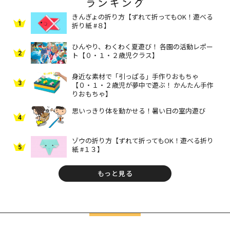
ランキング
きんぎょの折り方【ずれて折ってもOK！遊べる
1
折り紙 #８】
ひんやり、わくわく夏遊び！ 各園の活動レポー
2
ト【０・１・２歳児クラス】
身近な素材で「引っぱる」手作りおもちゃ
3
【０・１・２歳児が夢中で遊ぶ！ かんたん手作
りおもちゃ】
思いっきり体を動かせる！暑い日の室内遊び
4
ゾウの折り方【ずれて折ってもOK！遊べる折り
5
紙 #１３】
もっと見る