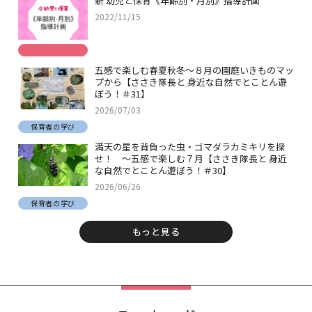
新 幼児と保育《年齢別・月別》指導計画
2022/11/15
五感で楽しむ春夏秋冬～８月の園庭いきものマッ
プから【ささき隊長と 身近な自然でとことん遊
ぼう！＃31】
2026/07/03
保育者の学び
満天の星を背負った虫・ゴマダラカミキリを探
せ！ ～五感で楽しむ７月【ささき隊長と 身近
な自然でとことん遊ぼう！＃30】
2026/06/26
保育者の学び
もっと見る