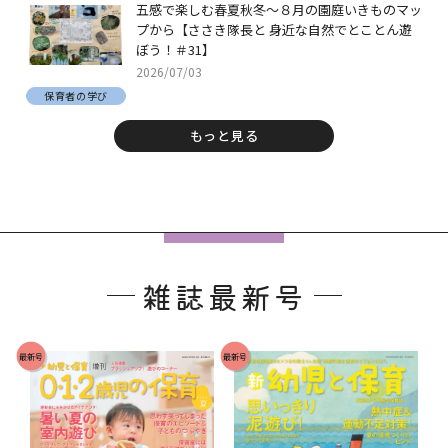
五感で楽しむ春夏秋冬～８月の園庭いきものマッ
プから【ささき隊長と 身近な自然でとことん遊
ぼう！＃31】
2026/07/03
保育者の学び
もっと見る
フ
ッ
雑誌最新号
タ
ー
で
最新号
最新号
す
。