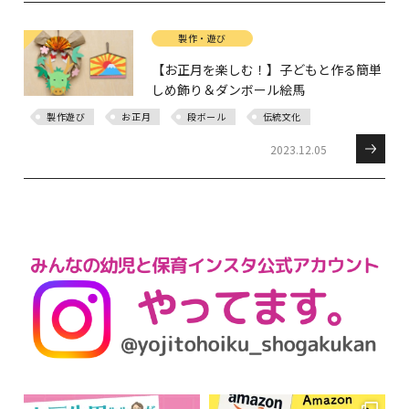
製作・遊び
【お正月を楽しむ！】子どもと作る簡単
しめ飾り＆ダンボール絵馬
製作遊び
お正月
段ボール
伝統文化
2023.12.05