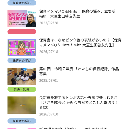
保育者の学び
保育マメマメQ＆Hints！ 保育の悩み、立ち話
with 大豆生田啓友先生
2023/02/28
保育書は、なぜピンク色の表紙が多いの？【保育
マメマメQ＆Hints！ with 大豆生田啓友先生】
2026/07/18
保育者の学び
第61回 令和７年度 「わたしの保育記録」作品
募集
2025/03/01
計画・記録
長距離を旅するトンボの話～五感で楽しむ８月
【ささき隊長と 身近な自然でとことん遊ぼう！
＃32】
2026/07/10
保育者の学び