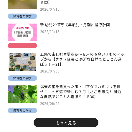
＃32】
2026/07/10
保育者の学び
新 幼児と保育《年齢別・月別》指導計画
2022/11/15
五感で楽しむ春夏秋冬～８月の園庭いきものマッ
プから【ささき隊長と 身近な自然でとことん遊
ぼう！＃31】
2026/07/03
保育者の学び
満天の星を背負った虫・ゴマダラカミキリを探
せ！ ～五感で楽しむ７月【ささき隊長と 身近
な自然でとことん遊ぼう！＃30】
2026/06/26
保育者の学び
もっと見る