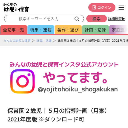
メインメニューをスキップして本文へ移動
フッターへ移動
ログイン
詳細検索▶
全記事一覧
特集・連載
製作・遊び
計画・記録
家庭連
ペ
みんなの幼児と保育
計画・記録
保育園２歳児｜５月の指導計画（月案）2021年度
ー
ジ
の
本
文
で
す
保育園２歳児｜５月の指導計画（月案）
2021年度版 ※ダウンロード可