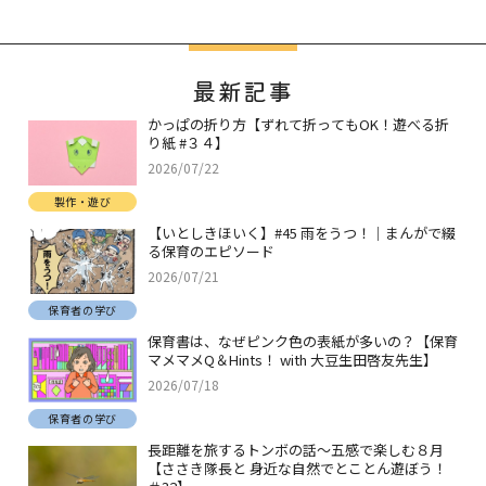
最新記事
かっぱの折り方【ずれて折ってもOK！遊べる折
り紙 #３４】
2026/07/22
製作・遊び
【いとしきほいく】#45 雨をうつ！｜まんがで綴
る保育のエピソード
2026/07/21
保育者の学び
保育書は、なぜピンク色の表紙が多いの？【保育
マメマメQ＆Hints！ with 大豆生田啓友先生】
2026/07/18
保育者の学び
長距離を旅するトンボの話～五感で楽しむ８月
【ささき隊長と 身近な自然でとことん遊ぼう！