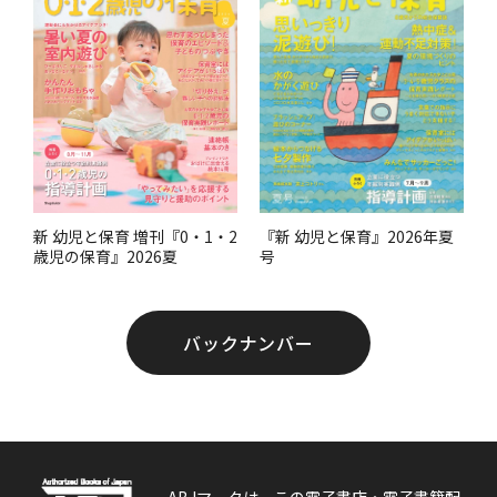
。
『新 幼児と保育』2026年夏
新 幼児と保育 増刊『0・1・2
号
歳児の保育』2026夏
バックナンバー
ABJマークは、この電子書店・電子書籍配