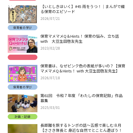
【いとしきほいく】#45 雨をうつ！｜まんがで綴
る保育のエピソード
2026/07/21
保育者の学び
保育マメマメQ＆Hints！ 保育の悩み、立ち話
with 大豆生田啓友先生
2023/02/28
保育書は、なぜピンク色の表紙が多いの？【保育
マメマメQ＆Hints！ with 大豆生田啓友先生】
2026/07/18
保育者の学び
第61回 令和７年度 「わたしの保育記録」作品
募集
2025/03/01
計画・記録
長距離を旅するトンボの話～五感で楽しむ８月
【ささき隊長と 身近な自然でとことん遊ぼう！