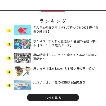
ランキング
きんぎょの折り方【ずれて折ってもOK！遊べる
1
折り紙 #８】
ひんやり、わくわく夏遊び！ 各園の活動レポー
2
ト【０・１・２歳児クラス】
異年齢競技でいこう！～教えて！あなたの園の
3
運動会～
思いっきり体を動かせる！暑い日の室内遊び
4
元気いっぱい！夏の水遊び＆室内遊び
5
もっと見る