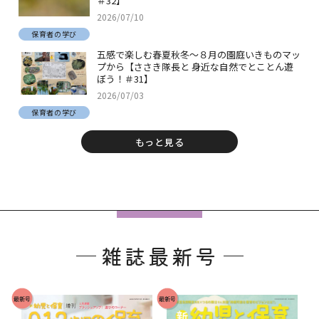
＃32】
2026/07/10
保育者の学び
五感で楽しむ春夏秋冬～８月の園庭いきものマッ
プから【ささき隊長と 身近な自然でとことん遊
ぼう！＃31】
2026/07/03
保育者の学び
もっと見る
フ
ッ
雑誌最新号
タ
ー
で
最新号
最新号
す