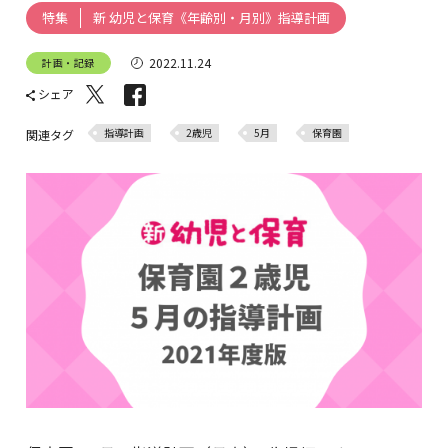
新 幼児と保育《年齢別・月別》指導計画
特集
2022.11.24
計画・記録
シェア
指導計画
2歳児
5月
保育園
関連タグ