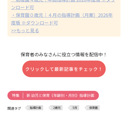
ンロード可
・保育園０歳児｜４月の指導計画（月案）2026年
度版 ※ダウンロード可
>>もっと見る
保育者のみなさんに役立つ情報を配信中！
クリックして最新記事をチェック！
新 幼児と保育《年齢別・月別》指導計画
特集
指導計画
2歳児
5月
保育園
関連タグ