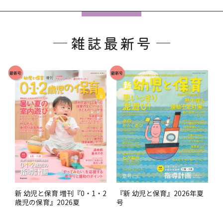
フ
ッ
雑誌最新号
タ
ー
で
最新号
最新号
す
。
『新 幼児と保育』2026年夏
新 幼児と保育 増刊『0・1・2
号
歳児の保育』2026夏