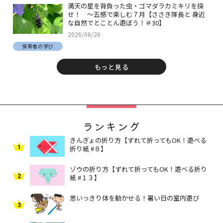
満天の星を背負った虫・ゴマダラカミキリを探
せ！ ～五感で楽しむ７月【ささき隊長と 身近
な自然でとことん遊ぼう！＃30】
2026/06/26
保育者の学び
もっと見る
ランキング
きんぎょの折り方【ずれて折ってもOK！遊べる
1
折り紙 #８】
ゾウの折り方【ずれて折ってもOK！遊べる折り
2
紙 #１３】
思いっきり体を動かせる！暑い日の室内遊び
3