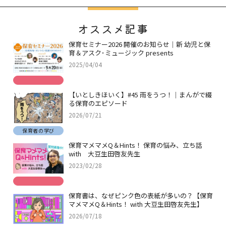
オススメ記事
保育セミナー2026 開催のお知らせ｜新 幼児と保
育＆アスク･ミュージック presents
2025/04/04
【いとしきほいく】#45 雨をうつ！｜まんがで綴
る保育のエピソード
2026/07/21
保育者の学び
保育マメマメQ＆Hints！ 保育の悩み、立ち話
with 大豆生田啓友先生
2023/02/28
保育書は、なぜピンク色の表紙が多いの？【保育
マメマメQ＆Hints！ with 大豆生田啓友先生】
2026/07/18