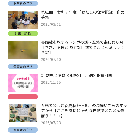
保育者の学び
第61回 令和７年度 「わたしの保育記録」作品
募集
2025/03/01
計画・記録
長距離を旅するトンボの話～五感で楽しむ８月
【ささき隊長と 身近な自然でとことん遊ぼう！
＃32】
2026/07/10
保育者の学び
新 幼児と保育《年齢別・月別》指導計画
2022/11/15
五感で楽しむ春夏秋冬～８月の園庭いきものマッ
プから【ささき隊長と 身近な自然でとことん遊
ぼう！＃31】
2026/07/03
保育者の学び