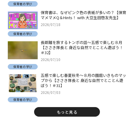
保育者の学び
保育書は、なぜピンク色の表紙が多いの？【保育
マメマメQ＆Hints！ with 大豆生田啓友先生】
2026/07/18
保育者の学び
長距離を旅するトンボの話～五感で楽しむ８月
【ささき隊長と 身近な自然でとことん遊ぼう！
＃32】
2026/07/10
保育者の学び
五感で楽しむ春夏秋冬～８月の園庭いきものマッ
プから【ささき隊長と 身近な自然でとことん遊
ぼう！＃31】
2026/07/03
保育者の学び
もっと見る