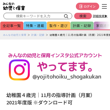
メインメニューをスキップして本文へ移動
フッターへ移動
ログイン
詳細検索▶
全記事一覧
特集・連載
製作・遊び
計画・記録
家庭連
ペ
みんなの幼児と保育
計画・記録
幼稚園４歳児｜11月の指導計画（月案）2021年度
ー
ジ
の
本
文
で
す
幼稚園４歳児｜11月の指導計画（月案）
2021年度版 ※ダウンロード可