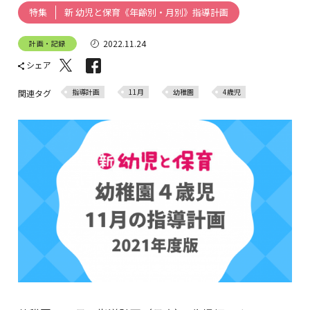
新 幼児と保育《年齢別・月別》指導計画
特集
2022.11.24
計画・記録
シェア
指導計画
11月
幼稚園
4歳児
関連タグ