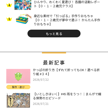
ひんやり、わくわく夏遊び！ 各園の活動レポー
4
ト【０・１・２歳児クラス】
身近な素材で「引っぱる」手作りおもちゃ
5
【０・１・２歳児が夢中で遊ぶ！ かんたん手作
りおもちゃ】
もっと見る
最新記事
かっぱの折り方【ずれて折ってもOK！遊べる折
り紙 #３４】
2026/07/22
製作・遊び
【いとしきほいく】#45 雨をうつ！｜まんがで綴
る保育のエピソード
2026/07/21