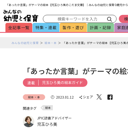
メインメニューをスキップして本文へ移動
フッターへ移動
「あったか言葉」がテーマの絵本【児玉ひろ美のこだま文庫】｜みんなの幼児と保育 0歳児から
全記事一覧
特集・連載
製作・遊び
計画・記録
家庭
ペ
みんなの幼児と保育
絵本・本
「あったか言葉」がテーマの絵本【児玉ひろ美
ー
ジ
の
本
「あったか言葉」がテーマの絵
文
で
児玉ひろ美の絵本ガイド
連載
す
シェア
2023.01.12
絵本・本
絵本
関連タグ
JPIC読書アドバイザー
児玉ひろ美