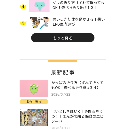
ゾウの折り方【ずれて折っても
4
OK！遊べる折り紙 #１３】
思いっきり体を動かせる！暑い
5
日の室内遊び
もっと見る
最新記事
かっぱの折り方【ずれて折って
もOK！遊べる折り紙 #３４】
2026/07/22
製作・遊び
【いとしきほいく】#45 雨をう
つ！｜まんがで綴る保育のエピ
ソード
2026/07/21