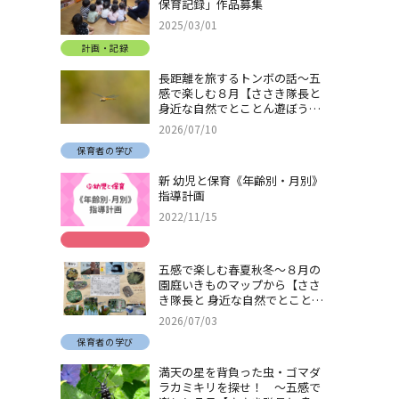
保育記録」作品募集
2025/03/01
計画・記録
長距離を旅するトンボの話～五
感で楽しむ８月【ささき隊長と
身近な自然でとことん遊ぼう！
＃32】
2026/07/10
保育者の学び
新 幼児と保育《年齢別・月別》
指導計画
2022/11/15
五感で楽しむ春夏秋冬～８月の
園庭いきものマップから【ささ
き隊長と 身近な自然でとことん
遊ぼう！＃31】
2026/07/03
保育者の学び
満天の星を背負った虫・ゴマダ
ラカミキリを探せ！ ～五感で