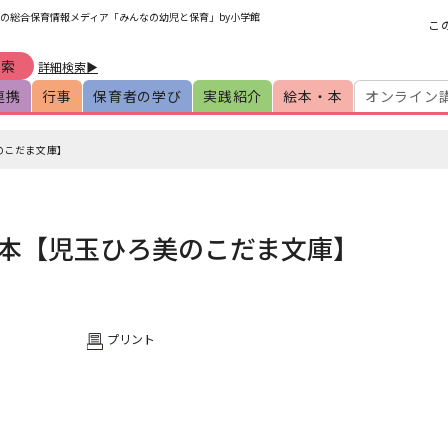
の総合保育情報メディア「みんなの幼児と保育」by小学館
こ
詳細検索▶
連携
行事
保育者の学び
実践紹介
絵本・本
オンライン
のこだま文庫】
本【児玉ひろ美のこだま文庫】
プリント