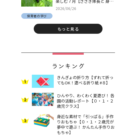
楽しむ７月【ささき隊長と 身近
な自然でとことん遊ぼう！＃
2026/06/26
30】
保育者の学び
もっと見る
ランキング
きんぎょの折り方【ずれて折っ
1
てもOK！遊べる折り紙 #８】
ひんやり、わくわく夏遊び！ 各
2
園の活動レポート【０・１・２
歳児クラス】
身近な素材で「引っぱる」手作
3
りおもちゃ【０・１・２歳児が
夢中で遊ぶ！ かんたん手作りお
もちゃ】