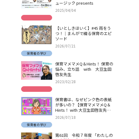
ュージック presents
2025/04/04
【いとしきほいく】#45 雨をう
つ！｜まんがで綴る保育のエピ
ソード
2026/07/21
保育者の学び
保育マメマメQ＆Hints！ 保育の
悩み、立ち話 with 大豆生田
啓友先生
2023/02/28
保育書は、なぜピンク色の表紙
が多いの？【保育マメマメQ＆
Hints！ with 大豆生田啓友先
生】
2026/07/18
保育者の学び
第61回 令和７年度 「わたしの