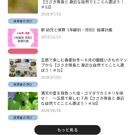
【ささき隊長と 身近な自然でとことん遊ぼう！
＃32】
2026/07/10
保育者の学び
新 幼児と保育《年齢別・月別》指導計画
2022/11/15
五感で楽しむ春夏秋冬～８月の園庭いきものマッ
プから【ささき隊長と 身近な自然でとことん遊
ぼう！＃31】
2026/07/03
保育者の学び
満天の星を背負った虫・ゴマダラカミキリを探
せ！ ～五感で楽しむ７月【ささき隊長と 身近
な自然でとことん遊ぼう！＃30】
2026/06/26
保育者の学び
もっと見る