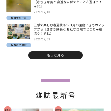
【ささき隊長と 身近な自然でとことん遊ぼう！
＃32】
2026/07/10
保育者の学び
五感で楽しむ春夏秋冬～８月の園庭いきものマッ
プから【ささき隊長と 身近な自然でとことん遊
ぼう！＃31】
2026/07/03
保育者の学び
もっと見る
フ
ッ
雑誌最新号
タ
ー
で
最新号
最新号