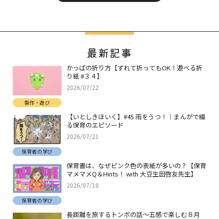
最新記事
かっぱの折り方【ずれて折ってもOK！遊べる折
り紙 #３４】
2026/07/22
製作・遊び
【いとしきほいく】#45 雨をうつ！｜まんがで綴
る保育のエピソード
2026/07/21
保育者の学び
保育書は、なぜピンク色の表紙が多いの？【保育
マメマメQ＆Hints！ with 大豆生田啓友先生】
2026/07/18
保育者の学び
長距離を旅するトンボの話～五感で楽しむ８月