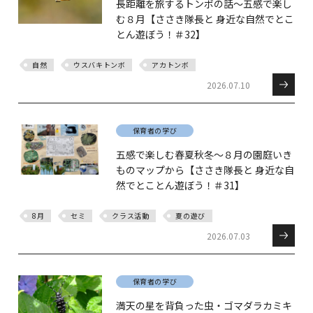
長距離を旅するトンボの話～五感で楽し
む８月【ささき隊長と 身近な自然でとこ
とん遊ぼう！＃32】
自然
ウスバキトンボ
アカトンボ
2026.07.10
保育者の学び
五感で楽しむ春夏秋冬～８月の園庭いき
ものマップから【ささき隊長と 身近な自
然でとことん遊ぼう！＃31】
8月
セミ
クラス活動
夏の遊び
2026.07.03
保育者の学び
満天の星を背負った虫・ゴマダラカミキ