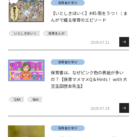
保育者の学び
【いとしきほいく】#45 雨をうつ！｜ま
んがで綴る保育のエピソード
いとしきほいく
保育まんが
2026.07.21
保育者の学び
保育書は、なぜピンク色の表紙が多い
の？【保育マメマメQ＆Hints！ with 大
豆生田啓友先生】
Q&A
悩み
2026.07.18
保育者の学び