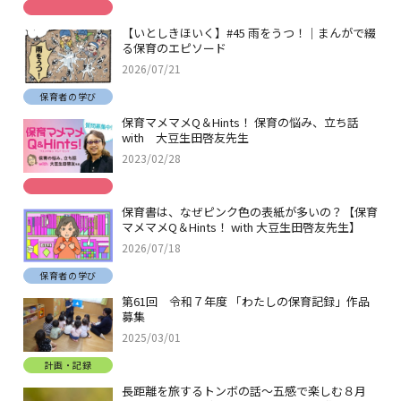
【いとしきほいく】#45 雨をうつ！｜まんがで綴
る保育のエピソード
2026/07/21
保育者の学び
保育マメマメQ＆Hints！ 保育の悩み、立ち話
with 大豆生田啓友先生
2023/02/28
保育書は、なぜピンク色の表紙が多いの？【保育
マメマメQ＆Hints！ with 大豆生田啓友先生】
2026/07/18
保育者の学び
第61回 令和７年度 「わたしの保育記録」作品
募集
2025/03/01
計画・記録
長距離を旅するトンボの話～五感で楽しむ８月