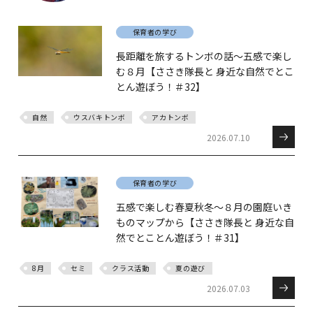
保育者の学び
長距離を旅するトンボの話～五感で楽し
む８月【ささき隊長と 身近な自然でとこ
とん遊ぼう！＃32】
自然
ウスバキトンボ
アカトンボ
2026.07.10
保育者の学び
五感で楽しむ春夏秋冬～８月の園庭いき
ものマップから【ささき隊長と 身近な自
然でとことん遊ぼう！＃31】
8月
セミ
クラス活動
夏の遊び
2026.07.03