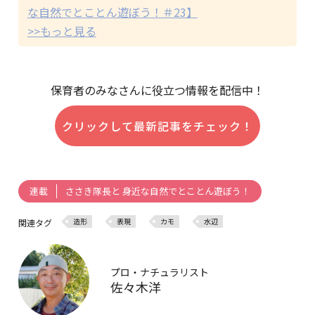
な自然でとことん遊ぼう！＃23】
>>もっと見る
保育者のみなさんに役立つ情報を配信中！
クリックして最新記事をチェック！
ささき隊長と 身近な自然でとことん遊ぼう！
連載
造形
表現
カモ
水辺
関連タグ
プロ・ナチュラリスト
佐々木洋