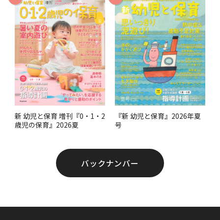
す
。
『新 幼児と保育』2026年夏
新 幼児と保育 増刊『0・1・2
号
歳児の保育』2026夏
バックナンバー