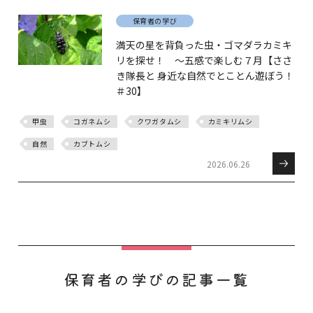
保育者の学び
満天の星を背負った虫・ゴマダラカミキ
リを探せ！ ～五感で楽しむ７月【ささ
き隊長と 身近な自然でとことん遊ぼう！
＃30】
甲虫
コガネムシ
クワガタムシ
カミキリムシ
自然
カブトムシ
2026.06.26
保育者の学びの記事一覧