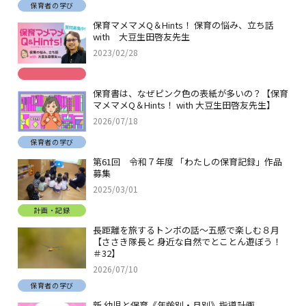
保育者の学び
保育マメマメQ＆Hints！ 保育の悩み、立ち話
with 大豆生田啓友先生
2023/02/28
保育書は、なぜピンク色の表紙が多いの？【保育
マメマメQ＆Hints！ with 大豆生田啓友先生】
2026/07/18
保育者の学び
第61回 令和７年度 「わたしの保育記録」作品
募集
2025/03/01
計画・記録
長距離を旅するトンボの話～五感で楽しむ８月
【ささき隊長と 身近な自然でとことん遊ぼう！
＃32】
2026/07/10
保育者の学び
新 幼児と保育《年齢別・月別》指導計画