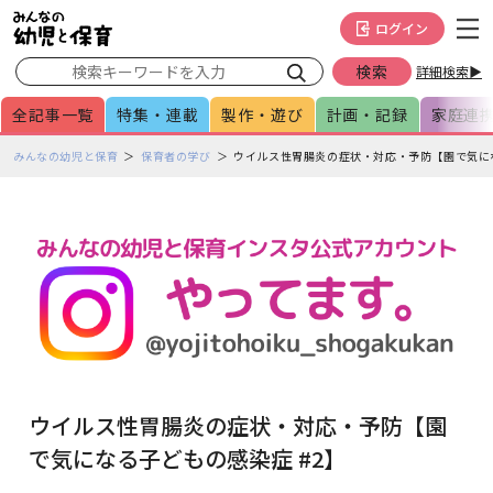
メインメニューをスキップして本文へ移動
フッターへ移動
ログイン
詳細検索▶
全記事一覧
特集・連載
製作・遊び
計画・記録
家庭連
ペ
みんなの幼児と保育
保育者の学び
ウイルス性胃腸炎の症状・対応・予防【園で気にな
ー
ジ
の
本
文
で
す
ウイルス性胃腸炎の症状・対応・予防【園
で気になる子どもの感染症 #2】