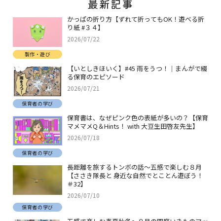
最新記事
かっぱの折り方【ずれて折ってもOK！遊べる折
り紙 #３４】
2026/07/22
製作・遊び
【いとしきほいく】#45 雨をうつ！｜まんがで綴
る保育のエピソード
2026/07/21
保育者の学び
保育書は、なぜピンク色の表紙が多いの？【保育
マメマメQ＆Hints！ with 大豆生田啓友先生】
2026/07/18
保育者の学び
長距離を旅するトンボの話～五感で楽しむ８月
【ささき隊長と 身近な自然でとことん遊ぼう！
＃32】
2026/07/10
保育者の学び