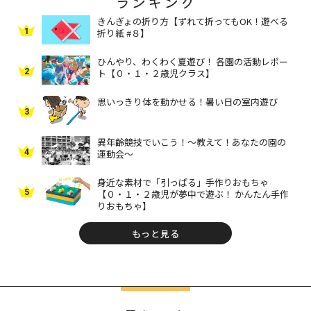
ランキング
きんぎょの折り方【ずれて折ってもOK！遊べる
1
折り紙 #８】
ひんやり、わくわく夏遊び！ 各園の活動レポー
2
ト【０・１・２歳児クラス】
思いっきり体を動かせる！暑い日の室内遊び
3
異年齢競技でいこう！～教えて！あなたの園の
4
運動会～
身近な素材で「引っぱる」手作りおもちゃ
5
【０・１・２歳児が夢中で遊ぶ！ かんたん手作
りおもちゃ】
もっと見る