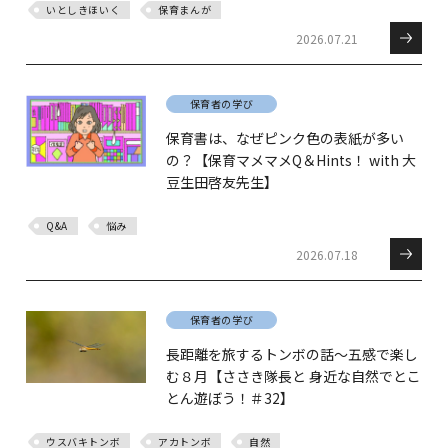
いとしきほいく
保育まんが
2026.07.21
保育者の学び
保育書は、なぜピンク色の表紙が多い
の？【保育マメマメQ＆Hints！ with 大
豆生田啓友先生】
Q&A
悩み
2026.07.18
保育者の学び
長距離を旅するトンボの話～五感で楽し
む８月【ささき隊長と 身近な自然でとこ
とん遊ぼう！＃32】
ウスバキトンボ
アカトンボ
自然