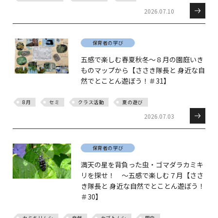
2026.07.10
保育者の学び
五感で楽しむ春夏秋冬～８月の園庭いき
ものマップから【ささき隊長と 身近な自
然でとことん遊ぼう！＃31】
8月
セミ
クラス活動
夏の遊び
2026.07.03
保育者の学び
満天の星を背負った虫・ゴマダラカミキ
リを探せ！ ～五感で楽しむ７月【ささ
き隊長と 身近な自然でとことん遊ぼう！
＃30】
カミキリムシ
自然
カブトムシ
甲虫