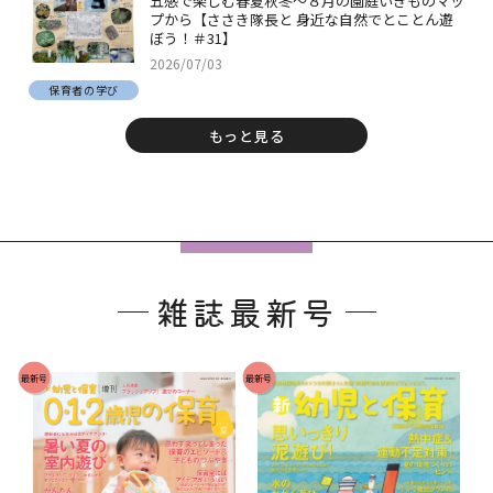
五感で楽しむ春夏秋冬～８月の園庭いきものマッ
プから【ささき隊長と 身近な自然でとことん遊
ぼう！＃31】
2026/07/03
保育者の学び
もっと見る
フ
ッ
雑誌最新号
タ
ー
で
最新号
最新号
す
。