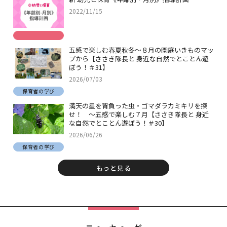
2022/11/15
五感で楽しむ春夏秋冬～８月の園庭いきものマッ
プから【ささき隊長と 身近な自然でとことん遊
ぼう！＃31】
2026/07/03
保育者の学び
満天の星を背負った虫・ゴマダラカミキリを探
せ！ ～五感で楽しむ７月【ささき隊長と 身近
な自然でとことん遊ぼう！＃30】
2026/06/26
保育者の学び
もっと見る