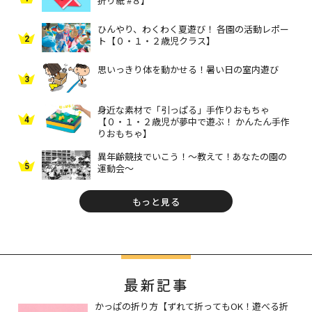
折り紙 #８】
ひんやり、わくわく夏遊び！ 各園の活動レポー
2
ト【０・１・２歳児クラス】
思いっきり体を動かせる！暑い日の室内遊び
3
身近な素材で「引っぱる」手作りおもちゃ
4
【０・１・２歳児が夢中で遊ぶ！ かんたん手作
りおもちゃ】
異年齢競技でいこう！～教えて！あなたの園の
5
運動会～
もっと見る
最新記事
かっぱの折り方【ずれて折ってもOK！遊べる折