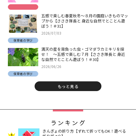
五感で楽しむ春夏秋冬～８月の園庭いきものマッ
プから【ささき隊長と 身近な自然でとことん遊
ぼう！＃31】
2026/07/03
保育者の学び
満天の星を背負った虫・ゴマダラカミキリを探
せ！ ～五感で楽しむ７月【ささき隊長と 身近
な自然でとことん遊ぼう！＃30】
2026/06/26
保育者の学び
もっと見る
ランキング
きんぎょの折り方【ずれて折ってもOK！遊べる
1