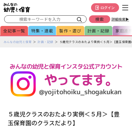
メインメニューをスキップして本文へ移動
フッターへ移動
ログイン
詳細検索▶
全記事一覧
特集・連載
製作・遊び
計画・記録
家庭連
ペ
みんなの幼児と保育
計画・記録
５歳児クラスのおたより実例＜５月＞【豊玉保育園
ー
ジ
の
本
文
で
す
５歳児クラスのおたより実例＜５月＞【豊
玉保育園のクラスだより】