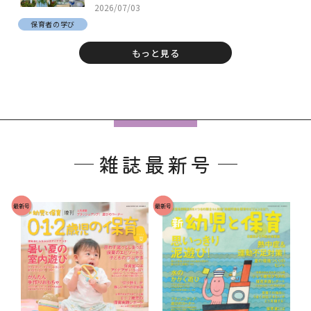
2026/07/03
保育者の学び
もっと見る
フ
ッ
雑誌最新号
タ
ー
で
最新号
最新号
す
。