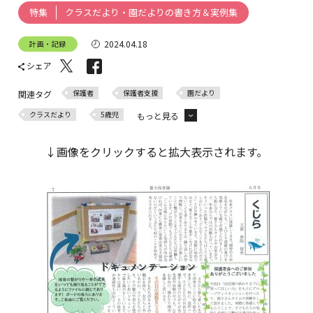
クラスだより・園だよりの書き方＆実例集
特集
2024.04.18
計画・記録
シェア
保護者
保護者支援
園だより
関連タグ
クラスだより
5歳児
もっと見る
5月
↓画像をクリックすると拡大表示されます。