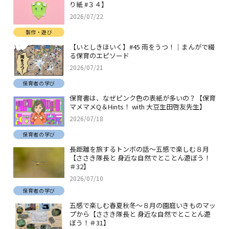
り紙 #３４】
2026/07/22
製作・遊び
【いとしきほいく】#45 雨をうつ！｜まんがで綴
る保育のエピソード
2026/07/21
保育者の学び
保育書は、なぜピンク色の表紙が多いの？【保育
マメマメQ＆Hints！ with 大豆生田啓友先生】
2026/07/18
保育者の学び
長距離を旅するトンボの話～五感で楽しむ８月
【ささき隊長と 身近な自然でとことん遊ぼう！
＃32】
2026/07/10
保育者の学び
五感で楽しむ春夏秋冬～８月の園庭いきものマッ
プから【ささき隊長と 身近な自然でとことん遊
ぼう！＃31】