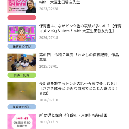
with 大豆生田啓友先生
2023/02/28
保育書は、なぜピンク色の表紙が多いの？【保育
マメマメQ＆Hints！ with 大豆生田啓友先生】
2026/07/18
保育者の学び
第61回 令和７年度 「わたしの保育記録」作品
募集
2025/03/01
計画・記録
長距離を旅するトンボの話～五感で楽しむ８月
【ささき隊長と 身近な自然でとことん遊ぼう！
＃32】
2026/07/10
保育者の学び
新 幼児と保育《年齢別・月別》指導計画
2022/11/15