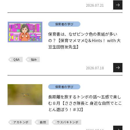
2026.07.21
保育者の学び
保育書は、なぜピンク色の表紙が多い
の？【保育マメマメQ＆Hints！ with 大
豆生田啓友先生】
Q&A
悩み
2026.07.18
保育者の学び
長距離を旅するトンボの話～五感で楽し
む８月【ささき隊長と 身近な自然でとこ
とん遊ぼう！＃32】
アカトンボ
自然
ウスバキトンボ