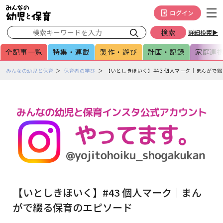
メインメニューをスキップして本文へ移動
フッターへ移動
ログイン
詳細検索▶
全記事一覧
特集・連載
製作・遊び
計画・記録
家庭連
ペ
みんなの幼児と保育
保育者の学び
【いとしきほいく】#43 個人マーク｜まんがで
ー
ジ
の
本
文
で
す
【いとしきほいく】#43 個人マーク｜まん
がで綴る保育のエピソード