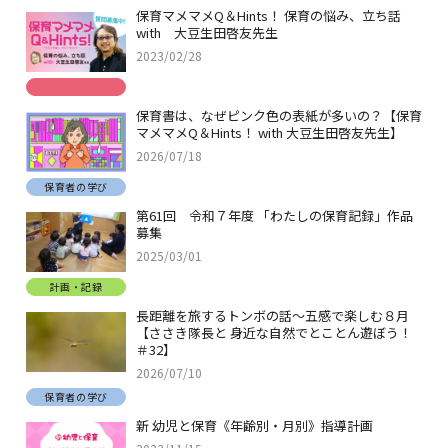
保育マメマメQ＆Hints！ 保育の悩み、立ち話
with 大豆生田啓友先生
2023/02/28
保育書は、なぜピンク色の表紙が多いの？【保育
マメマメQ＆Hints！ with 大豆生田啓友先生】
2026/07/18
保育者の学び
第61回 令和７年度 「わたしの保育記録」作品
募集
2025/03/01
計画・記録
長距離を旅するトンボの話～五感で楽しむ８月
【ささき隊長と 身近な自然でとことん遊ぼう！
＃32】
2026/07/10
保育者の学び
新 幼児と保育《年齢別・月別》指導計画