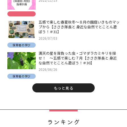
2022/11/15
五感で楽しむ春夏秋冬～８月の園庭いきものマッ
プから【ささき隊長と 身近な自然でとことん遊
ぼう！＃31】
2026/07/03
保育者の学び
満天の星を背負った虫・ゴマダラカミキリを探
せ！ ～五感で楽しむ７月【ささき隊長と 身近
な自然でとことん遊ぼう！＃30】
2026/06/26
保育者の学び
もっと見る
ランキング