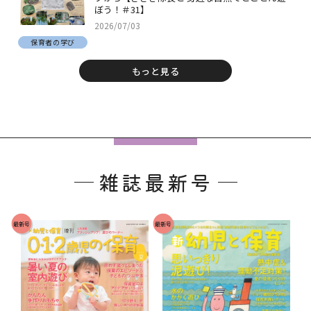
ぼう！＃31】
2026/07/03
保育者の学び
もっと見る
フ
ッ
雑誌最新号
タ
ー
で
最新号
最新号
す
。