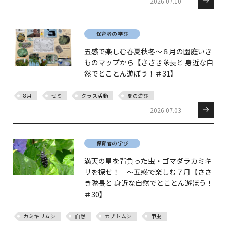
2026.07.10
保育者の学び
五感で楽しむ春夏秋冬～８月の園庭いき
ものマップから【ささき隊長と 身近な自
然でとことん遊ぼう！＃31】
8月
セミ
クラス活動
夏の遊び
2026.07.03
保育者の学び
満天の星を背負った虫・ゴマダラカミキ
リを探せ！ ～五感で楽しむ７月【ささ
き隊長と 身近な自然でとことん遊ぼう！
＃30】
カミキリムシ
自然
カブトムシ
甲虫