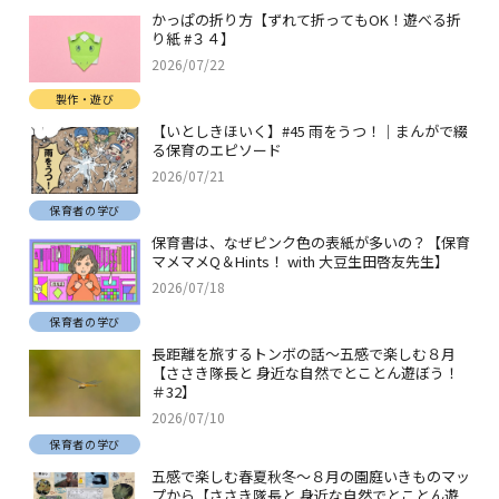
かっぱの折り方【ずれて折ってもOK！遊べる折
り紙 #３４】
2026/07/22
製作・遊び
【いとしきほいく】#45 雨をうつ！｜まんがで綴
る保育のエピソード
2026/07/21
保育者の学び
保育書は、なぜピンク色の表紙が多いの？【保育
マメマメQ＆Hints！ with 大豆生田啓友先生】
2026/07/18
保育者の学び
長距離を旅するトンボの話～五感で楽しむ８月
【ささき隊長と 身近な自然でとことん遊ぼう！
＃32】
2026/07/10
保育者の学び
五感で楽しむ春夏秋冬～８月の園庭いきものマッ
プから【ささき隊長と 身近な自然でとことん遊