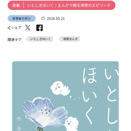
いとしきほいく｜まんがで綴る保育のエピソード
連載
2026.05.21
保育者の学び
シェア
いとしきほいく
保育まんが
関連タグ