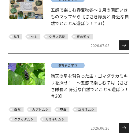
五感で楽しむ春夏秋冬～８月の園庭いき
ものマップから【ささき隊長と 身近な自
然でとことん遊ぼう！＃31】
8月
セミ
クラス活動
夏の遊び
2026.07.03
保育者の学び
満天の星を背負った虫・ゴマダラカミキ
リを探せ！ ～五感で楽しむ７月【ささ
き隊長と 身近な自然でとことん遊ぼう！
＃30】
自然
カブトムシ
甲虫
コガネムシ
クワガタムシ
カミキリムシ
2026.06.26