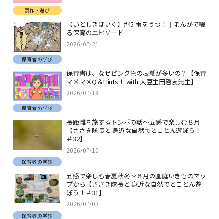
製作・遊び
【いとしきほいく】#45 雨をうつ！｜まんがで綴
る保育のエピソード
2026/07/21
保育者の学び
保育書は、なぜピンク色の表紙が多いの？【保育
マメマメQ＆Hints！ with 大豆生田啓友先生】
2026/07/18
保育者の学び
長距離を旅するトンボの話～五感で楽しむ８月
【ささき隊長と 身近な自然でとことん遊ぼう！
＃32】
2026/07/10
保育者の学び
五感で楽しむ春夏秋冬～８月の園庭いきものマッ
プから【ささき隊長と 身近な自然でとことん遊
ぼう！＃31】
2026/07/03
保育者の学び