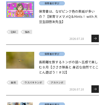
保育者の学び
保育書は、なぜピンク色の表紙が多い
の？【保育マメマメQ＆Hints！ with 大
豆生田啓友先生】
Q&A
悩み
2026.07.18
保育者の学び
長距離を旅するトンボの話～五感で楽し
む８月【ささき隊長と 身近な自然でとこ
とん遊ぼう！＃32】
自然
ウスバキトンボ
アカトンボ
2026.07.10
保育者の学び