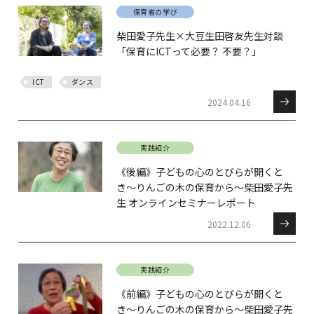
保育者の学び
柴田愛子先生×大豆生田啓友先生対談
「保育にICTって必要？ 不要？」
ICT
ダンス
2024.04.16
実践紹介
《後編》子どもの心のとびらが開くと
き〜りんごの木の保育から〜柴田愛子先
生 オンラインセミナーレポート
2022.12.06
実践紹介
《前編》子どもの心のとびらが開くと
き〜りんごの木の保育から〜柴田愛子先