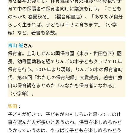
育を基本姿勢とし、保育雑誌や育児雑誌への寄稿や子
育て中の保護者や保育者向けに講演も行う。『こども
のみかた 春夏秋冬』（福音館書店）、『あなたが自分
らしく生きれば、子どもは幸せに育ちます』（小学
館）など、著書も多数。
青山 誠
さん
保育者。上町しぜんの国保育園（東京・世田谷区）園
長。幼稚園勤務を経てりんごの木子どもクラブで10年
保育を行う。2019年より現職。りんごの木の保育者時
代、第46回「わたしの保育記録」大賞受賞。著書に独
自の保育観をまとめた『あなたも保育者になれる』
（小学館）。
柴田
：
子どもが好きで、子どもがおもしろいと思ってこの仕
事を選んだ人が多いと思うのね。保育を楽しめるかど
うかっていうのは、やっぱり子どもを楽しめるかどう