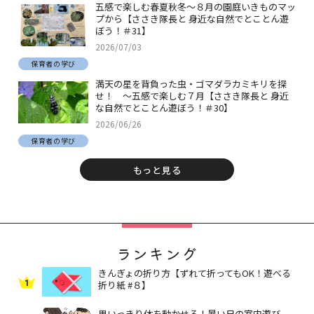
五感で楽しむ春夏秋冬～８月の園庭いきものマッ
プから【ささき隊長と 身近な自然でとことん遊
ぼう！＃31】
2026/07/03
保育者の学び
満天の星を背負った虫・ゴマダラカミキリを探
せ！ ～五感で楽しむ７月【ささき隊長と 身近
な自然でとことん遊ぼう！＃30】
2026/06/26
保育者の学び
もっと見る
ランキング
きんぎょの折り方【ずれて折ってもOK！遊べる
1
折り紙 #８】
思いっきり体を動かせる！暑い日の室内遊び