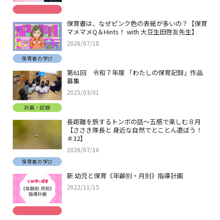
保育書は、なぜピンク色の表紙が多いの？【保育
マメマメQ＆Hints！ with 大豆生田啓友先生】
2026/07/18
保育者の学び
第61回 令和７年度 「わたしの保育記録」作品
募集
2025/03/01
計画・記録
長距離を旅するトンボの話～五感で楽しむ８月
【ささき隊長と 身近な自然でとことん遊ぼう！
＃32】
2026/07/10
保育者の学び
新 幼児と保育《年齢別・月別》指導計画
2022/11/15