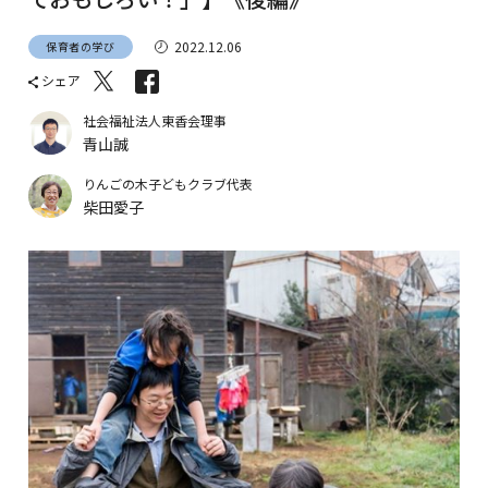
2022.12.06
保育者の学び
シェア
社会福祉法人東香会理事
青山誠
りんごの木子どもクラブ代表
柴田愛子