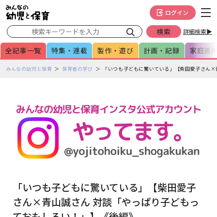
メインメニューをスキップして本文へ移動
フッターへ移動
ログイン
詳細検索▶
全記事一覧
特集・連載
製作・遊び
計画・記録
家庭連
ペ
みんなの幼児と保育
保育者の学び
「いつも子どもに驚いている」【柴田愛子さん×
ー
ジ
の
本
文
で
す
「いつも子どもに驚いている」【柴田愛子
さん×青山誠さん 対談「やっぱり子どもっ
ておもしろい！」】《後編》