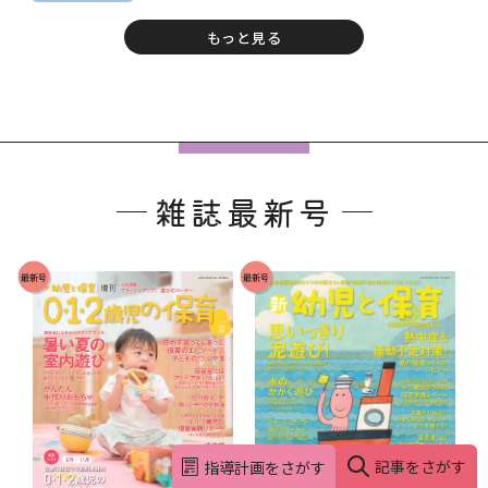
もっと見る
フ
ッ
雑誌最新号
タ
ー
で
最新号
最新号
す
。
記事をさがす
指導計画をさがす