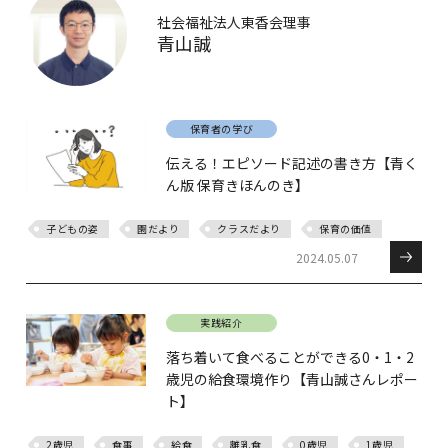
社会福祉法人東香会理事
青山誠
保育者の学び
伝える！エピソード記述の書き方【青く
ん版 保育きほんのき】
子どもの姿
園だより
クラスだより
保育の価値
2024.05.07
実践紹介
落ち着いて食べることができる0・1・2
歳児の給食環境作り【青山誠さんレポー
ト】
2歳児
食事
給食
離乳食
0歳児
1歳児