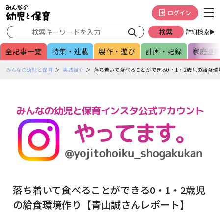
メインメニューをスキップして本文へ移動
フッターへ移動
ログイン
詳細検索▶
全記事一覧
特集・連載
製作・遊び
計画・記録
家庭連
ペ
みんなの幼児と保育
実践紹介
落ち着いて食べることができる0・1・2歳児の給食
ー
ジ
の
本
文
で
す
落ち着いて食べることができる0・1・2歳児
の給食環境作り【青山誠さんレポート】