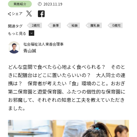
2023.11.19
実践紹介
シェア
2歳児
食事
給食
離乳食
0歳児
関連タグ
もっと見る
1歳児
社会福祉法人東香会理事
青山誠
どんな空間で食べたら心地よく食べられる？ そのと
きに配膳台はどこに置いたらいいの？ 大人同士の連
携は？ 保育者が考えたい「食」環境のこと。おおぎ
第二保育園と遊愛保育園、ふたつの個性的な保育園に
お邪魔して、それぞれの知恵と工夫を教えていただき
ました。