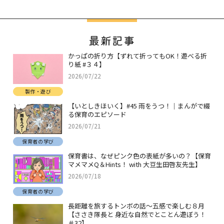
最新記事
かっぱの折り方【ずれて折ってもOK！遊べる折
り紙 #３４】
2026/07/22
製作・遊び
【いとしきほいく】#45 雨をうつ！｜まんがで綴
る保育のエピソード
2026/07/21
保育者の学び
保育書は、なぜピンク色の表紙が多いの？【保育
マメマメQ＆Hints！ with 大豆生田啓友先生】
2026/07/18
保育者の学び
長距離を旅するトンボの話～五感で楽しむ８月
【ささき隊長と 身近な自然でとことん遊ぼう！
＃32】