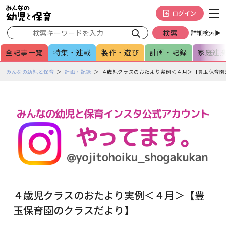
メインメニューをスキップして本文へ移動
フッターへ移動
ログイン
詳細検索▶
全記事一覧
特集・連載
製作・遊び
計画・記録
家庭連
ペ
みんなの幼児と保育
計画・記録
４歳児クラスのおたより実例＜４月＞【豊玉保育園
ー
ジ
の
本
文
で
す
４歳児クラスのおたより実例＜４月＞【豊
玉保育園のクラスだより】