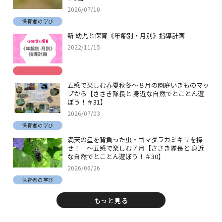
2026/07/10
保育者の学び
新 幼児と保育《年齢別・月別》指導計画
2022/11/15
五感で楽しむ春夏秋冬～８月の園庭いきものマッ
プから【ささき隊長と 身近な自然でとことん遊
ぼう！＃31】
2026/07/03
保育者の学び
満天の星を背負った虫・ゴマダラカミキリを探
せ！ ～五感で楽しむ７月【ささき隊長と 身近
な自然でとことん遊ぼう！＃30】
2026/06/26
保育者の学び
もっと見る