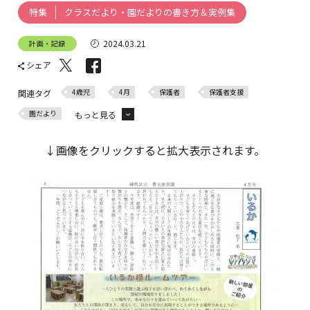
クラスだより・園だよりの書き方＆実例集
特集
2024.03.21
計画・記録
シェア
4歳児
4月
保護者
保護者支援
関連タグ
園だより
もっと見る
クラスだより
↓画像をクリックすると拡大表示されます。