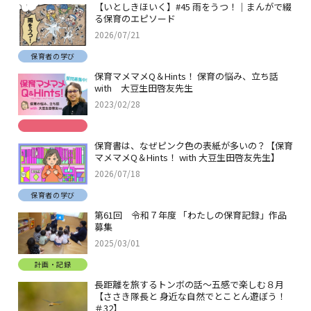
【いとしきほいく】#45 雨をうつ！｜まんがで綴
る保育のエピソード
2026/07/21
保育者の学び
保育マメマメQ＆Hints！ 保育の悩み、立ち話
with 大豆生田啓友先生
2023/02/28
保育書は、なぜピンク色の表紙が多いの？【保育
マメマメQ＆Hints！ with 大豆生田啓友先生】
2026/07/18
保育者の学び
第61回 令和７年度 「わたしの保育記録」作品
募集
2025/03/01
計画・記録
長距離を旅するトンボの話～五感で楽しむ８月
【ささき隊長と 身近な自然でとことん遊ぼう！
＃32】