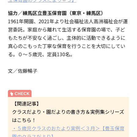
協力／練馬区立豊玉保育園（東京・練馬区）
1961年開園、2021年より社会福祉法人高洲福祉会が運
営委託。家庭から離れて生活する保育園の場で、子ど
もたちが不安なく過ごし、主体的に活動できるように
真心のこもった丁寧な保育を行うことを大切にしてい
る。０～５歳児、定員130名。
文／佐藤暢子
【関連記事】
クラスだより・園だよりの書き方＆実例集シリーズ
はこちら！
・５歳児クラスのおたより実例＜３月＞【豊玉保育
園のクラスだより】