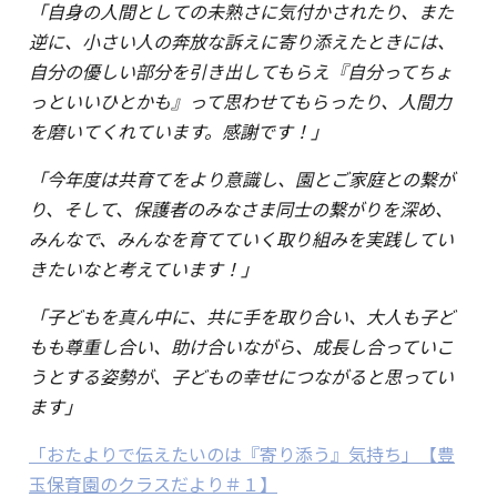
「自身の人間としての未熟さに気付かされたり、また
逆に、小さい人の奔放な訴えに寄り添えたときには、
自分の優しい部分を引き出してもらえ『自分ってちょ
っといいひとかも』って思わせてもらったり、人間力
を磨いてくれています。感謝です！」
「今年度は共育てをより意識し、園とご家庭との繋が
り、そして、保護者のみなさま同士の繋がりを深め、
みんなで、みんなを育てていく取り組みを実践してい
きたいなと考えています！」
「子どもを真ん中に、共に手を取り合い、大人も子ど
もも尊重し合い、助け合いながら、成長し合っていこ
うとする姿勢が、子どもの幸せにつながると思ってい
ます」
「おたよりで伝えたいのは『寄り添う』気持ち」【豊
玉保育園のクラスだより＃１】