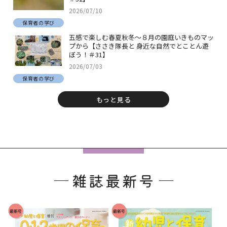
2026/07/10
保育者の学び
五感で楽しむ春夏秋冬～８月の園庭いきものマッ
プから【ささき隊長と 身近な自然でとことん遊
ぼう！＃31】
2026/07/03
保育者の学び
もっと見る
フ
ッ
雑誌最新号
タ
ー
で
最新号
最新号
す
。