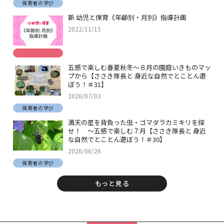
保育者の学び
新 幼児と保育《年齢別・月別》指導計画
2022/11/15
五感で楽しむ春夏秋冬～８月の園庭いきものマッ
プから【ささき隊長と 身近な自然でとことん遊
ぼう！＃31】
2026/07/03
保育者の学び
満天の星を背負った虫・ゴマダラカミキリを探
せ！ ～五感で楽しむ７月【ささき隊長と 身近
な自然でとことん遊ぼう！＃30】
2026/06/26
保育者の学び
もっと見る