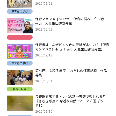
2026/07/21
保育者の学び
保育マメマメQ＆Hints！ 保育の悩み、立ち話
with 大豆生田啓友先生
2023/02/28
保育書は、なぜピンク色の表紙が多いの？【保育
マメマメQ＆Hints！ with 大豆生田啓友先生】
2026/07/18
保育者の学び
第61回 令和７年度 「わたしの保育記録」作品
募集
2025/03/01
計画・記録
長距離を旅するトンボの話～五感で楽しむ８月
【ささき隊長と 身近な自然でとことん遊ぼう！
＃32】
2026/07/10