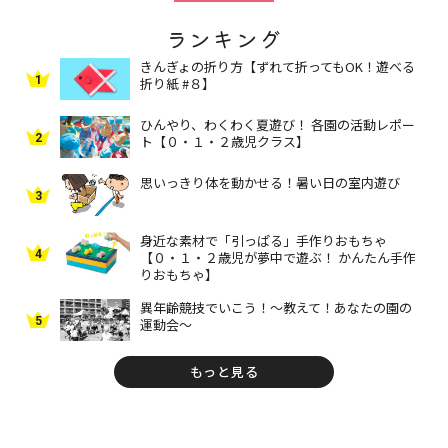
ランキング
きんぎょの折り方【ずれて折ってもOK！遊べる
1
折り紙 #８】
ひんやり、わくわく夏遊び！ 各園の活動レポー
2
ト【０・１・２歳児クラス】
思いっきり体を動かせる！暑い日の室内遊び
3
身近な素材で「引っぱる」手作りおもちゃ
4
【０・１・２歳児が夢中で遊ぶ！ かんたん手作
りおもちゃ】
異年齢競技でいこう！～教えて！あなたの園の
5
運動会～
もっと見る