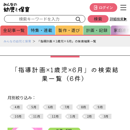
メインメニューをスキップして本文へ移動
フッターへ移動
ログイン
詳細検索▶
全記事一覧
特集・連載
製作・遊び
計画・記録
家庭連
ペ
みんなの幼児と保育
「指導計画×1歳児×6月」の検索結果一覧
ー
ジ
の
本
「指導計画×1歳児×6月」の検索結
文
果一覧（6件）
で
す
月別絞り込み：
4月
5月
6月
7月
8月
9月
10月
11月
12月
1月
2月
3月