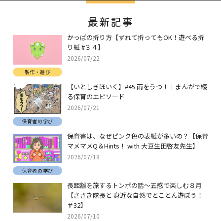
最新記事
かっぱの折り方【ずれて折ってもOK！遊べる折
り紙 #３４】
2026/07/22
製作・遊び
【いとしきほいく】#45 雨をうつ！｜まんがで綴
る保育のエピソード
2026/07/21
保育者の学び
保育書は、なぜピンク色の表紙が多いの？【保育
マメマメQ＆Hints！ with 大豆生田啓友先生】
2026/07/18
保育者の学び
長距離を旅するトンボの話～五感で楽しむ８月
【ささき隊長と 身近な自然でとことん遊ぼう！
＃32】
2026/07/10