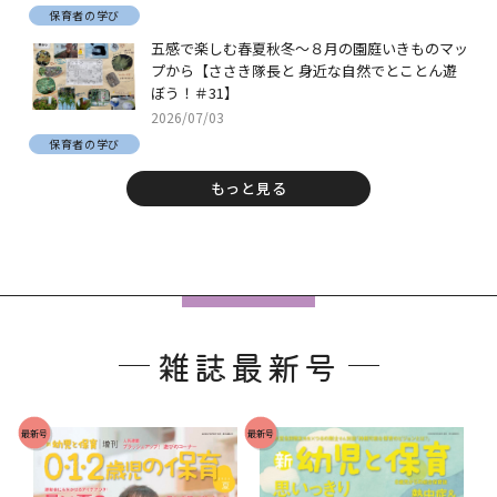
保育者の学び
五感で楽しむ春夏秋冬～８月の園庭いきものマッ
プから【ささき隊長と 身近な自然でとことん遊
ぼう！＃31】
2026/07/03
保育者の学び
もっと見る
フ
ッ
雑誌最新号
タ
ー
で
最新号
最新号
す
。