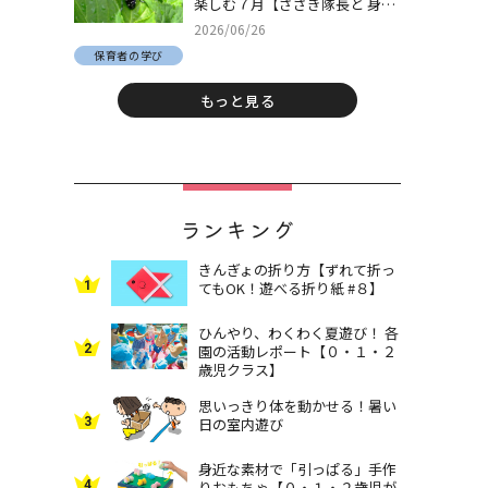
楽しむ７月【ささき隊長と 身近
な自然でとことん遊ぼう！＃
2026/06/26
30】
保育者の学び
もっと見る
ランキング
きんぎょの折り方【ずれて折っ
1
てもOK！遊べる折り紙 #８】
ひんやり、わくわく夏遊び！ 各
2
園の活動レポート【０・１・２
歳児クラス】
思いっきり体を動かせる！暑い
3
日の室内遊び
身近な素材で「引っぱる」手作
4
りおもちゃ【０・１・２歳児が