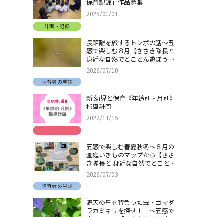
保育記録」作品募集
2025/03/01
計画・記録
長距離を旅するトンボの話～五
感で楽しむ８月【ささき隊長と
身近な自然でとことん遊ぼう！
＃32】
2026/07/10
保育者の学び
新 幼児と保育《年齢別・月別》
指導計画
2022/11/15
五感で楽しむ春夏秋冬～８月の
園庭いきものマップから【ささ
き隊長と 身近な自然でとことん
遊ぼう！＃31】
2026/07/03
保育者の学び
満天の星を背負った虫・ゴマダ
ラカミキリを探せ！ ～五感で