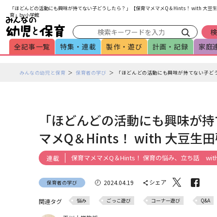
メインメニューをスキップして本文へ移動
フッターへ移動
「ほどんどの活動にも興味が持てない子どうしたら？」【保育マメマメQ＆Hints！ with 
育」by小学館
全記事一覧
特集・連載
製作・遊び
計画・記録
家庭
ペ
みんなの幼児と保育
保育者の学び
「ほどんどの活動にも興味が持てない子どうし
ー
ジ
の
本
「ほどんどの活動にも興味が持
文
マメQ＆Hints！ with 大豆
で
す
保育マメマメQ＆Hints！ 保育の悩み、立ち話 wi
連載
シェア
2024.04.19
保育者の学び
悩み
ごっこ遊び
コーナー遊び
Q&A
関連タグ