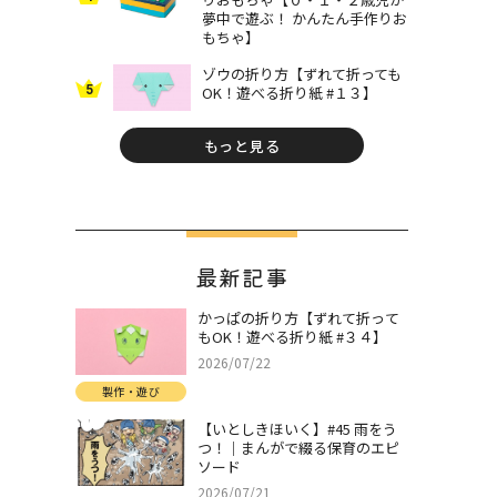
夢中で遊ぶ！ かんたん手作りお
もちゃ】
ゾウの折り方【ずれて折っても
5
OK！遊べる折り紙 #１３】
もっと見る
最新記事
かっぱの折り方【ずれて折って
もOK！遊べる折り紙 #３４】
2026/07/22
製作・遊び
【いとしきほいく】#45 雨をう
つ！｜まんがで綴る保育のエピ
ソード
2026/07/21