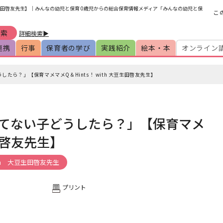
大豆生田啓友先生】｜みんなの幼児と保育 0歳児からの総合保育情報メディア「みんなの幼児と保
こ
詳細検索▶
連携
行事
保育者の学び
実践紹介
絵本・本
オンライン
たら？」【保育マメマメQ＆Hints！ with 大豆生田啓友先生】
てない子どうしたら？」【保育マメ
生田啓友先生】
th 大豆生田啓友先生
プリント