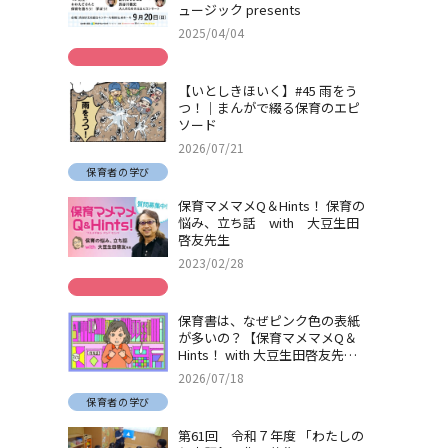
ュージック presents
2025/04/04
【いとしきほいく】#45 雨をう
つ！｜まんがで綴る保育のエピ
ソード
2026/07/21
保育者の学び
保育マメマメQ＆Hints！ 保育の
悩み、立ち話 with 大豆生田
啓友先生
2023/02/28
保育書は、なぜピンク色の表紙
が多いの？【保育マメマメQ＆
Hints！ with 大豆生田啓友先
生】
2026/07/18
保育者の学び
第61回 令和７年度 「わたしの