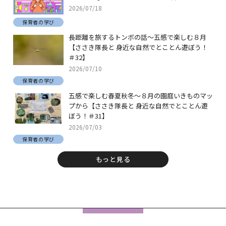
2026/07/18
保育者の学び
長距離を旅するトンボの話～五感で楽しむ８月
【ささき隊長と 身近な自然でとことん遊ぼう！
＃32】
2026/07/10
保育者の学び
五感で楽しむ春夏秋冬～８月の園庭いきものマッ
プから【ささき隊長と 身近な自然でとことん遊
ぼう！＃31】
2026/07/03
保育者の学び
もっと見る
フ
ッ