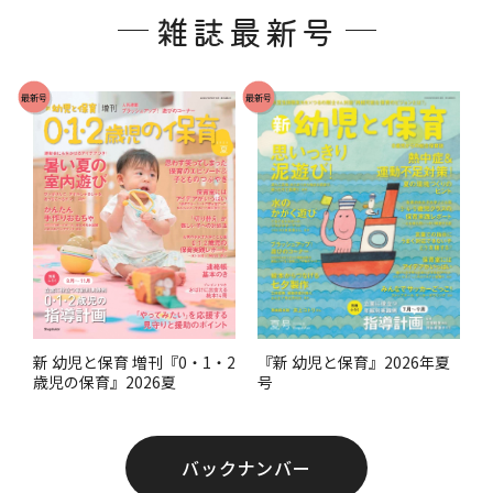
雑誌最新号
タ
ー
で
最新号
最新号
す
。
『新 幼児と保育』2026年夏
新 幼児と保育 増刊『0・1・2
号
歳児の保育』2026夏
バックナンバー