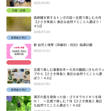
2025/03/01
計画・記録
長距離を旅するトンボの話～五感で楽しむ８月
【ささき隊長と 身近な自然でとことん遊ぼう！
＃32】
2026/07/10
保育者の学び
新 幼児と保育《年齢別・月別》指導計画
2022/11/15
五感で楽しむ春夏秋冬～８月の園庭いきものマッ
プから【ささき隊長と 身近な自然でとことん遊
ぼう！＃31】
2026/07/03
保育者の学び
満天の星を背負った虫・ゴマダラカミキリを探
せ！ ～五感で楽しむ７月【ささき隊長と 身近
な自然でとことん遊ぼう！＃30】
2026/06/26