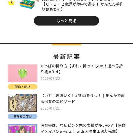
5
【０・１・２歳児が夢中で遊ぶ！ かんたん手作
りおもちゃ】
もっと見る
最新記事
かっぱの折り方【ずれて折ってもOK！遊べる折
り紙 #３４】
2026/07/22
製作・遊び
【いとしきほいく】#45 雨をうつ！｜まんがで綴
る保育のエピソード
2026/07/21
保育者の学び
保育書は、なぜピンク色の表紙が多いの？【保育
マメマメQ＆Hints！ with 大豆生田啓友先生】