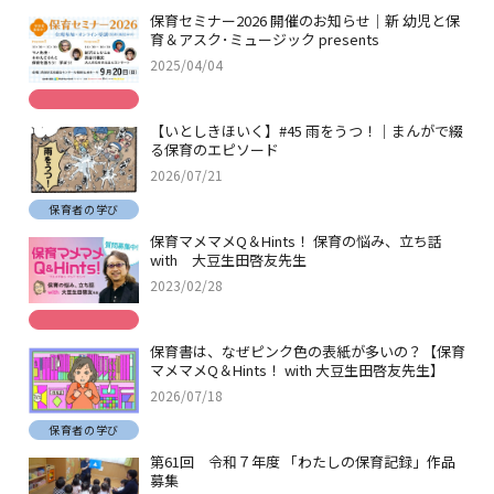
保育セミナー2026 開催のお知らせ｜新 幼児と保
育＆アスク･ミュージック presents
2025/04/04
【いとしきほいく】#45 雨をうつ！｜まんがで綴
る保育のエピソード
2026/07/21
保育者の学び
保育マメマメQ＆Hints！ 保育の悩み、立ち話
with 大豆生田啓友先生
2023/02/28
保育書は、なぜピンク色の表紙が多いの？【保育
マメマメQ＆Hints！ with 大豆生田啓友先生】
2026/07/18
保育者の学び
第61回 令和７年度 「わたしの保育記録」作品
募集