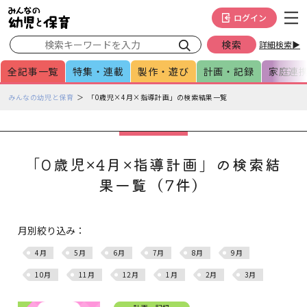
メインメニューをスキップして本文へ移動
フッターへ移動
ログイン
詳細検索▶
全記事一覧
特集・連載
製作・遊び
計画・記録
家庭連
ペ
みんなの幼児と保育
「0歳児×4月×指導計画」の検索結果一覧
ー
ジ
の
本
「0歳児×4月×指導計画」の検索結
文
果一覧（7件）
で
す
月別絞り込み：
4月
5月
6月
7月
8月
9月
10月
11月
12月
1月
2月
3月