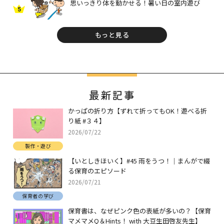
思いっきり体を動かせる！暑い日の室内遊び
5
もっと見る
最新記事
かっぱの折り方【ずれて折ってもOK！遊べる折
り紙 #３４】
2026/07/22
製作・遊び
【いとしきほいく】#45 雨をうつ！｜まんがで綴
る保育のエピソード
2026/07/21
保育者の学び
保育書は、なぜピンク色の表紙が多いの？【保育
マメマメQ＆Hints！ with 大豆生田啓友先生】