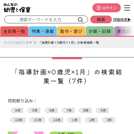
メインメニューをスキップして本文へ移動
フッターへ移動
ログイン
詳細検索▶
全記事一覧
特集・連載
製作・遊び
計画・記録
家庭連
ペ
みんなの幼児と保育
「指導計画×0歳児×1月」の検索結果一覧
ー
ジ
の
本
「指導計画×0歳児×1月」の検索結
文
果一覧（7件）
で
す
月別絞り込み：
4月
5月
6月
7月
8月
9月
10月
11月
12月
1月
2月
3月