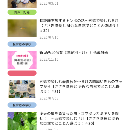
2025/03/01
計画・記録
長距離を旅するトンボの話～五感で楽しむ８月
【ささき隊長と 身近な自然でとことん遊ぼう！
＃32】
2026/07/10
保育者の学び
新 幼児と保育《年齢別・月別》指導計画
2022/11/15
五感で楽しむ春夏秋冬～８月の園庭いきものマッ
プから【ささき隊長と 身近な自然でとことん遊
ぼう！＃31】
2026/07/03
保育者の学び
満天の星を背負った虫・ゴマダラカミキリを探
せ！ ～五感で楽しむ７月【ささき隊長と 身近
な自然でとことん遊ぼう！＃30】
2026/06/26