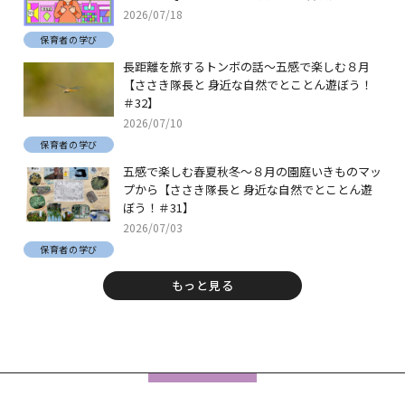
2026/07/18
保育者の学び
長距離を旅するトンボの話～五感で楽しむ８月
【ささき隊長と 身近な自然でとことん遊ぼう！
＃32】
2026/07/10
保育者の学び
五感で楽しむ春夏秋冬～８月の園庭いきものマッ
プから【ささき隊長と 身近な自然でとことん遊
ぼう！＃31】
2026/07/03
保育者の学び
もっと見る
フ
ッ