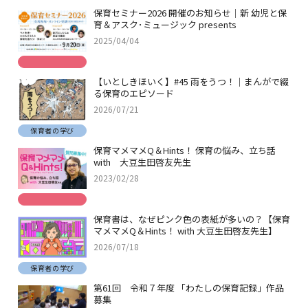
保育セミナー2026 開催のお知らせ｜新 幼児と保
育＆アスク･ミュージック presents
2025/04/04
【いとしきほいく】#45 雨をうつ！｜まんがで綴
る保育のエピソード
2026/07/21
保育者の学び
保育マメマメQ＆Hints！ 保育の悩み、立ち話
with 大豆生田啓友先生
2023/02/28
保育書は、なぜピンク色の表紙が多いの？【保育
マメマメQ＆Hints！ with 大豆生田啓友先生】
2026/07/18
保育者の学び
第61回 令和７年度 「わたしの保育記録」作品
募集