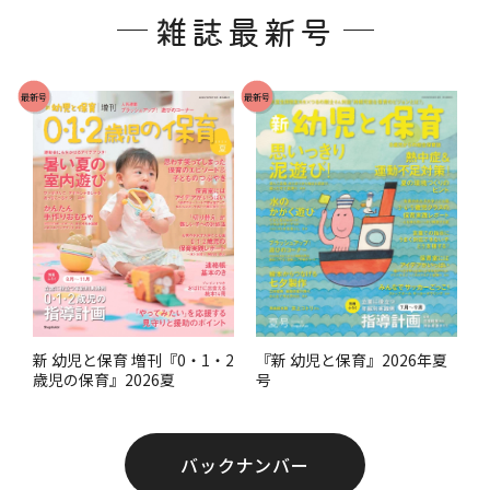
雑誌最新号
タ
ー
で
最新号
最新号
す
。
『新 幼児と保育』2026年夏
新 幼児と保育 増刊『0・1・2
号
歳児の保育』2026夏
バックナンバー