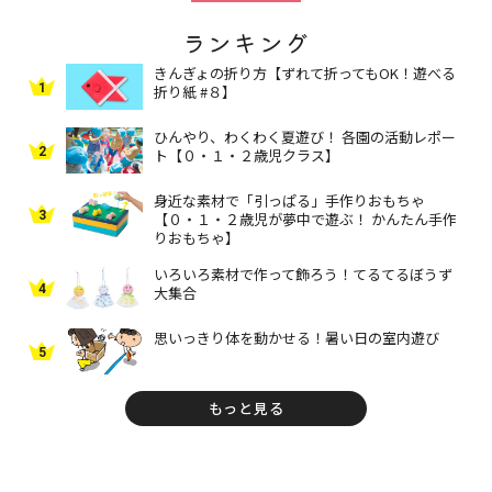
ランキング
きんぎょの折り方【ずれて折ってもOK！遊べる
1
折り紙 #８】
ひんやり、わくわく夏遊び！ 各園の活動レポー
2
ト【０・１・２歳児クラス】
身近な素材で「引っぱる」手作りおもちゃ
3
【０・１・２歳児が夢中で遊ぶ！ かんたん手作
りおもちゃ】
いろいろ素材で作って飾ろう！てるてるぼうず
4
大集合
思いっきり体を動かせる！暑い日の室内遊び
5
もっと見る