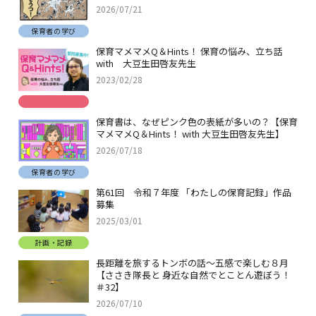
2026/07/21
保育者の学び
保育マメマメQ＆Hints！ 保育の悩み、立ち話
with 大豆生田啓友先生
2023/02/28
保育書は、なぜピンク色の表紙が多いの？【保育
マメマメQ＆Hints！ with 大豆生田啓友先生】
2026/07/18
保育者の学び
第61回 令和７年度 「わたしの保育記録」作品
募集
2025/03/01
計画・記録
長距離を旅するトンボの話～五感で楽しむ８月
【ささき隊長と 身近な自然でとことん遊ぼう！
＃32】
2026/07/10