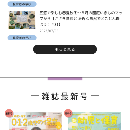
保育者の学び
五感で楽しむ春夏秋冬～８月の園庭いきものマッ
プから【ささき隊長と 身近な自然でとことん遊
ぼう！＃31】
2026/07/03
保育者の学び
もっと見る
フ
ッ
雑誌最新号
タ
ー
で
最新号
最新号
す
。