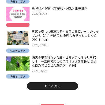
保育者の学び
新 幼児と保育《年齢別・月別》指導計画
2022/11/15
五感で楽しむ春夏秋冬～８月の園庭いきものマッ
プから【ささき隊長と 身近な自然でとことん遊
ぼう！＃31】
2026/07/03
保育者の学び
満天の星を背負った虫・ゴマダラカミキリを探
せ！ ～五感で楽しむ７月【ささき隊長と 身近
な自然でとことん遊ぼう！＃30】
2026/06/26
保育者の学び
もっと見る