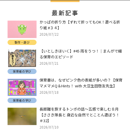
最新記事
かっぱの折り方【ずれて折ってもOK！遊べる折
り紙 #３４】
2026/07/22
製作・遊び
【いとしきほいく】#45 雨をうつ！｜まんがで綴
る保育のエピソード
2026/07/21
保育者の学び
保育書は、なぜピンク色の表紙が多いの？【保育
マメマメQ＆Hints！ with 大豆生田啓友先生】
2026/07/18
保育者の学び
長距離を旅するトンボの話～五感で楽しむ８月
【ささき隊長と 身近な自然でとことん遊ぼう！
＃32】
2026/07/10