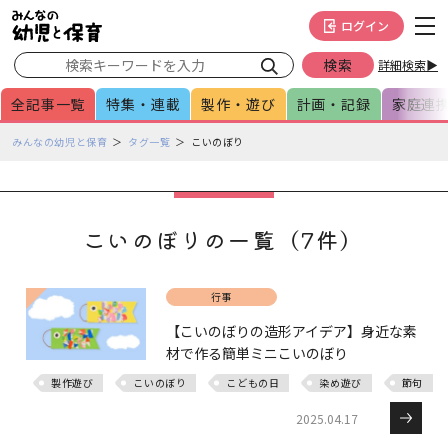
メインメニューをスキップして本文へ移動
フッターへ移動
ログイン
詳細検索▶
全記事一覧
特集・連載
製作・遊び
計画・記録
家庭連
ペ
みんなの幼児と保育
タグ一覧
こいのぼり
ー
ジ
の
本
こいのぼりの一覧（7件）
文
で
す
行事
【こいのぼりの造形アイデア】身近な素
材で作る簡単ミニこいのぼり
製作遊び
こいのぼり
こどもの日
染め遊び
節句
2025.04.17