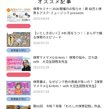
オススメ記事
保育セミナー2026 開催のお知らせ｜新 幼児と保
育＆アスク･ミュージック presents
2025/04/04
【いとしきほいく】#45 雨をうつ！｜まんがで綴
る保育のエピソード
2026/07/21
保育者の学び
保育マメマメQ＆Hints！ 保育の悩み、立ち話
with 大豆生田啓友先生
2023/02/28
保育書は、なぜピンク色の表紙が多いの？【保育
マメマメQ＆Hints！ with 大豆生田啓友先生】
2026/07/18
保育者の学び
第61回 令和７年度 「わたしの保育記録」作品