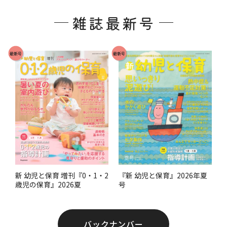
ッ
雑誌最新号
タ
ー
で
最新号
最新号
す
。
『新 幼児と保育』2026年夏
新 幼児と保育 増刊『0・1・2
号
歳児の保育』2026夏
バックナンバー