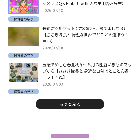
マメマメQ＆Hints！ with 大豆生田啓友先生】
2026/07/18
保育者の学び
長距離を旅するトンボの話～五感で楽しむ８月
【ささき隊長と 身近な自然でとことん遊ぼう！
＃32】
2026/07/10
保育者の学び
五感で楽しむ春夏秋冬～８月の園庭いきものマッ
プから【ささき隊長と 身近な自然でとことん遊
ぼう！＃31】
2026/07/03
保育者の学び
もっと見る
フ