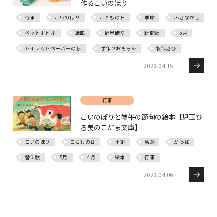
作るこいのぼり
行事
こいのぼり
こどもの日
季節
ふきながし
ペットボトル
紙皿
部屋飾り
新聞紙
5月
トイレットペーパーの芯
手作りおもちゃ
製作遊び
2023.04.15
行事
こいのぼりと端午の節句の絵本【児玉ひ
ろ美のこだま文庫】
こいのぼり
こどもの日
季節
菖蒲
かっぱ
替え歌
5月
4月
絵本
行事
2023.04.06