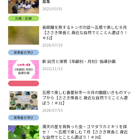
募集
2025/03/01
計画・記録
長距離を旅するトンボの話～五感で楽しむ８月
【ささき隊長と 身近な自然でとことん遊ぼう！
＃32】
2026/07/10
保育者の学び
新 幼児と保育《年齢別・月別》指導計画
2022/11/15
五感で楽しむ春夏秋冬～８月の園庭いきものマッ
プから【ささき隊長と 身近な自然でとことん遊
ぼう！＃31】
2026/07/03
保育者の学び
満天の星を背負った虫・ゴマダラカミキリを探
せ！ ～五感で楽しむ７月【ささき隊長と 身近
な自然でとことん遊ぼう！＃30】