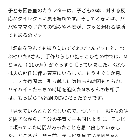
子ども図書室のカウンターは、子どもの本に対する反
応がダイレクトに戻る場所です。そしてときには、パ
パやママの子育ての悩みや不安が、フッと漏れる場所
でもあるのです。
「名前を呼んでも振り向いてくれないんです」と、つ
ぶやいたKさん。手作りらしい抱っこひもの中では、M
ちゃん（ 11か月）がぐっすり眠っていました。Kさん
は夫の赴任に伴い東京にいらして、もうすぐ１か月。
ここ２か月間は、引っ越しに気持ちも時間もとられ、
ハイハイ・たっちの時期を迎えたMちゃんのお相手
は、もっぱらTV番組のDVDだったそうです。
「見せているとおとなしいので、つい…」。Kさんの話
を聞きながら、自分の子育て中も同じように、テレビ
に頼っていた時間があったことを思い出していまし
た。ところが、数日前、テレビを見ているMちゃん