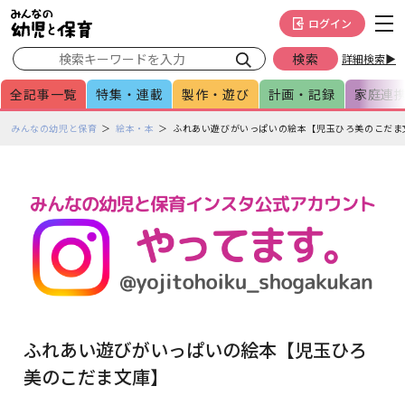
メインメニューをスキップして本文へ移動
フッターへ移動
ログイン
詳細検索▶
全記事一覧
特集・連載
製作・遊び
計画・記録
家庭連
ペ
みんなの幼児と保育
絵本・本
ふれあい遊びがいっぱいの絵本【児玉ひろ美のこだま
ー
ジ
の
本
文
で
す
ふれあい遊びがいっぱいの絵本【児玉ひろ
美のこだま文庫】