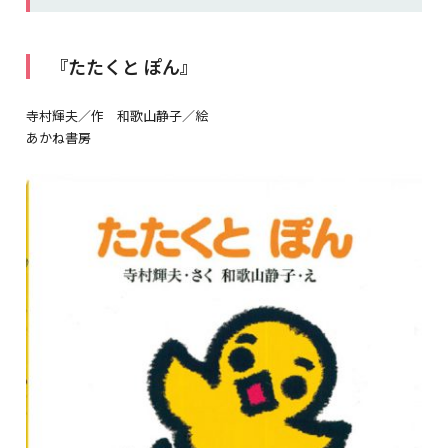
『たたくと ぽん』
寺村輝夫／作 和歌山静子／絵
あかね書房