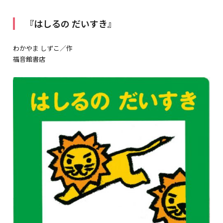
『はしるの だいすき』
わかやま しずこ／作
福音館書店