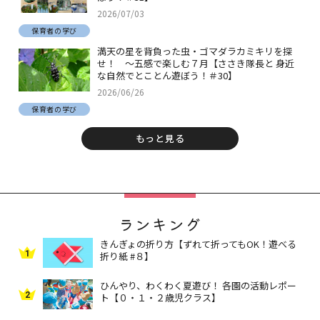
2026/07/03
保育者の学び
満天の星を背負った虫・ゴマダラカミキリを探
せ！ ～五感で楽しむ７月【ささき隊長と 身近
な自然でとことん遊ぼう！＃30】
2026/06/26
保育者の学び
もっと見る
ランキング
きんぎょの折り方【ずれて折ってもOK！遊べる
1
折り紙 #８】
ひんやり、わくわく夏遊び！ 各園の活動レポー
2
ト【０・１・２歳児クラス】