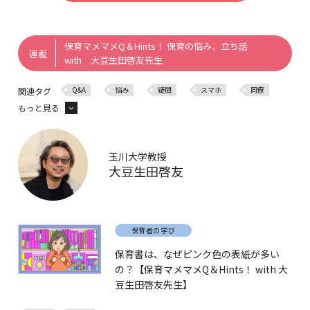
保育マメマメQ＆Hints！ 保育の悩み、立ち話
連載
with 大豆生田啓友先生
Q&A
悩み
疑問
スマホ
同僚
関連タグ
もっと見る
相談
玉川大学教授
大豆生田啓友
保育者の学び
保育書は、なぜピンク色の表紙が多い
の？【保育マメマメQ＆Hints！ with 大
豆生田啓友先生】