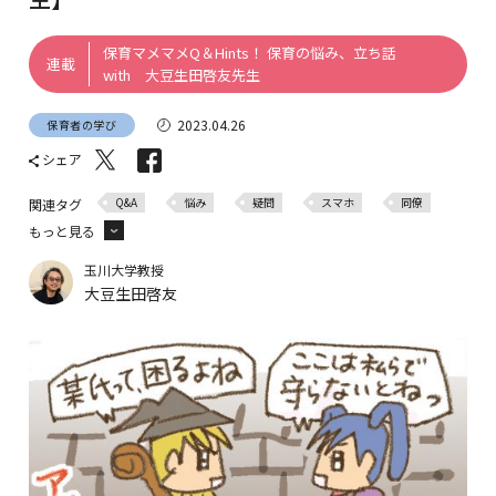
保育マメマメQ＆Hints！ 保育の悩み、立ち話
連載
with 大豆生田啓友先生
2023.04.26
保育者の学び
シェア
Q&A
悩み
疑問
スマホ
同僚
関連タグ
もっと見る
相談
玉川大学教授
大豆生田啓友