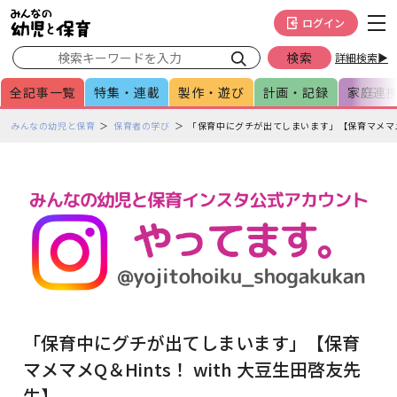
メインメニューをスキップして本文へ移動
フッターへ移動
ログイン
詳細検索▶
全記事一覧
特集・連載
製作・遊び
計画・記録
家庭連
ペ
みんなの幼児と保育
保育者の学び
「保育中にグチが出てしまいます」【保育マメマメQ＆
ー
ジ
の
本
文
で
す
「保育中にグチが出てしまいます」【保育
マメマメQ＆Hints！ with 大豆生田啓友先
生】