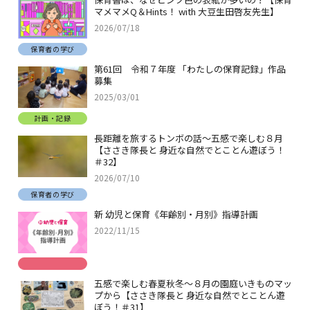
マメマメQ＆Hints！ with 大豆生田啓友先生】
2026/07/18
保育者の学び
第61回 令和７年度 「わたしの保育記録」作品
募集
2025/03/01
計画・記録
長距離を旅するトンボの話～五感で楽しむ８月
【ささき隊長と 身近な自然でとことん遊ぼう！
＃32】
2026/07/10
保育者の学び
新 幼児と保育《年齢別・月別》指導計画
2022/11/15
五感で楽しむ春夏秋冬～８月の園庭いきものマッ
プから【ささき隊長と 身近な自然でとことん遊
ぼう！＃31】