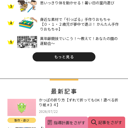
思いっきり体を動かせる！暑い日の室内遊び
3
身近な素材で「引っぱる」手作りおもちゃ
4
【０・１・２歳児が夢中で遊ぶ！ かんたん手作
りおもちゃ】
異年齢競技でいこう！～教えて！あなたの園の
5
運動会～
もっと見る
最新記事
かっぱの折り方【ずれて折ってもOK！遊べる折
り紙 #３４】
2026/07/22
製作・遊び
記事をさがす
指導計画をさがす