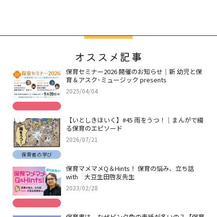
オススメ記事
保育セミナー2026 開催のお知らせ｜新 幼児と保
育＆アスク･ミュージック presents
2025/04/04
【いとしきほいく】#45 雨をうつ！｜まんがで綴
る保育のエピソード
2026/07/21
保育者の学び
保育マメマメQ＆Hints！ 保育の悩み、立ち話
with 大豆生田啓友先生
2023/02/28
保育書は、なぜピンク色の表紙が多いの？【保育