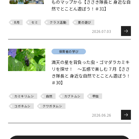
ものマップから【ささき隊長と 身近な自
然でとことん遊ぼう！＃31】
8月
セミ
クラス活動
夏の遊び
2026.07.03
保育者の学び
満天の星を背負った虫・ゴマダラカミキ
リを探せ！ ～五感で楽しむ７月【ささ
き隊長と 身近な自然でとことん遊ぼう！
＃30】
カミキリムシ
自然
カブトムシ
甲虫
コガネムシ
クワガタムシ
2026.06.26