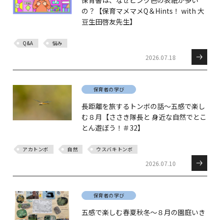
保育書は、なぜピンク色の表紙が多い
の？【保育マメマメQ＆Hints！ with 大
豆生田啓友先生】
Q&A
悩み
2026.07.18
保育者の学び
長距離を旅するトンボの話～五感で楽し
む８月【ささき隊長と 身近な自然でとこ
とん遊ぼう！＃32】
アカトンボ
自然
ウスバキトンボ
2026.07.10
保育者の学び
五感で楽しむ春夏秋冬～８月の園庭いき