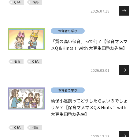
Q&A
悩み
2026.07.18
保育者の学び
「質の高い保育」って何？【保育マメマ
メQ＆Hints！ with 大豆生田啓友先生】
悩み
Q&A
2026.03.01
保育者の学び
幼保小連携ってどうしたらよいのでしょ
うか？【保育マメマメQ＆Hints！ with
大豆生田啓友先生】
Q&A
悩み
2025.12.18