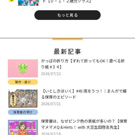
ト【０・１・２歳児クラス】
もっと見る
最新記事
かっぱの折り方【ずれて折ってもOK！遊べる折
り紙 #３４】
2026/07/22
製作・遊び
【いとしきほいく】#45 雨をうつ！｜まんがで綴
る保育のエピソード
2026/07/21
保育者の学び
保育書は、なぜピンク色の表紙が多いの？【保育
マメマメQ＆Hints！ with 大豆生田啓友先生】
2026/07/18