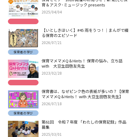
育＆アスク･ミュージック presents
2025/04/04
【いとしきほいく】#45 雨をうつ！｜まんがで綴
る保育のエピソード
2026/07/21
保育者の学び
保育マメマメQ＆Hints！ 保育の悩み、立ち話
with 大豆生田啓友先生
2023/02/28
保育書は、なぜピンク色の表紙が多いの？【保育
マメマメQ＆Hints！ with 大豆生田啓友先生】
2026/07/18
保育者の学び
第61回 令和７年度 「わたしの保育記録」作品
募集
2025/03/01