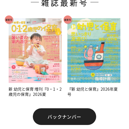
雑誌最新号
タ
ー
で
最新号
最新号
す
。
『新 幼児と保育』2026年夏
新 幼児と保育 増刊『0・1・2
号
歳児の保育』2026夏
バックナンバー