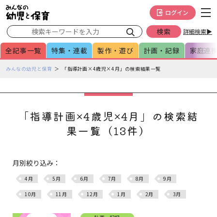
メインメニューをスキップして本文へ移動
フッターへ移動
ログイン
詳細検索▶
全記事一覧
特集・連載
製作・遊び
計画・記録
家庭連
ペ
みんなの幼児と保育
「指導計画×4歳児×4月」の検索結果一覧
ー
ジ
の
本
「指導計画×4歳児×4月」の検索結
文
果一覧（13件）
で
す
月別絞り込み：
4月
5月
6月
7月
8月
9月
10月
11月
12月
1月
2月
3月