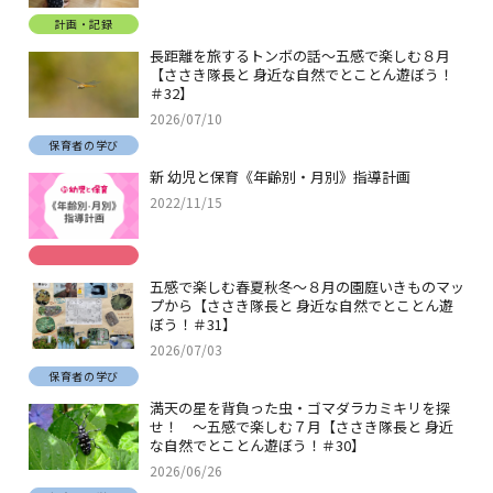
計画・記録
長距離を旅するトンボの話～五感で楽しむ８月
【ささき隊長と 身近な自然でとことん遊ぼう！
＃32】
2026/07/10
保育者の学び
新 幼児と保育《年齢別・月別》指導計画
2022/11/15
五感で楽しむ春夏秋冬～８月の園庭いきものマッ
プから【ささき隊長と 身近な自然でとことん遊
ぼう！＃31】
2026/07/03
保育者の学び
満天の星を背負った虫・ゴマダラカミキリを探
せ！ ～五感で楽しむ７月【ささき隊長と 身近
な自然でとことん遊ぼう！＃30】
2026/06/26