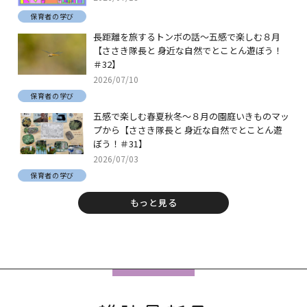
保育者の学び
長距離を旅するトンボの話～五感で楽しむ８月
【ささき隊長と 身近な自然でとことん遊ぼう！
＃32】
2026/07/10
保育者の学び
五感で楽しむ春夏秋冬～８月の園庭いきものマッ
プから【ささき隊長と 身近な自然でとことん遊
ぼう！＃31】
2026/07/03
保育者の学び
もっと見る
フ
ッ