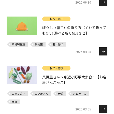
2026.06.30
製作・遊び
ぼうし（帽子）の折り方【ずれて折って
もOK！遊べる折り紙 #３２】
築地制作所
動物園
着せ替え
2026.04.28
製作・遊び
八百屋さん～身近な野菜大集合！【お店
屋さんごっこ】
ごっこ遊び
お店屋さん
野菜
八百屋さん
食育
2026.03.05