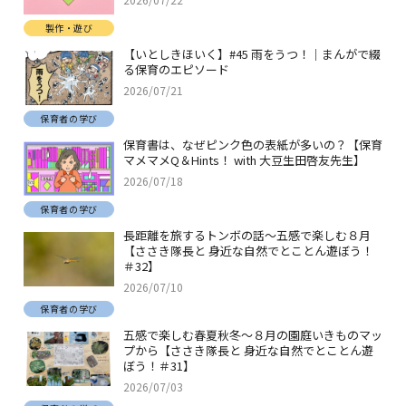
製作・遊び
【いとしきほいく】#45 雨をうつ！｜まんがで綴
る保育のエピソード
2026/07/21
保育者の学び
保育書は、なぜピンク色の表紙が多いの？【保育
マメマメQ＆Hints！ with 大豆生田啓友先生】
2026/07/18
保育者の学び
長距離を旅するトンボの話～五感で楽しむ８月
【ささき隊長と 身近な自然でとことん遊ぼう！
＃32】
2026/07/10
保育者の学び
五感で楽しむ春夏秋冬～８月の園庭いきものマッ
プから【ささき隊長と 身近な自然でとことん遊
ぼう！＃31】
2026/07/03