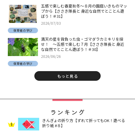
五感で楽しむ春夏秋冬～８月の園庭いきものマッ
プから【ささき隊長と 身近な自然でとことん遊
ぼう！＃31】
2026/07/03
保育者の学び
満天の星を背負った虫・ゴマダラカミキリを探
せ！ ～五感で楽しむ７月【ささき隊長と 身近
な自然でとことん遊ぼう！＃30】
2026/06/26
保育者の学び
もっと見る
ランキング
きんぎょの折り方【ずれて折ってもOK！遊べる
1
折り紙 #８】