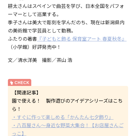
耕太さんはスペインで曲芸を学び、日本全国をパフォ
ーマーとして巡業する。
季子さんは美大で彫刻を学んだのち、現在は新潟県内
の美術館で学芸員として勤務。
ふたりの著書
『子どもと飾る 保育室アート 春夏秋冬』
（小学館）好評発売中！
文／清水洋美 撮影／茶山 浩
【関連記事】
園で使える！ 製作遊びのアイデアシリーズはこち
ら！
・すぐに作って楽しめる「かんたん七夕飾り」
・八百屋さん～身近な野菜大集合！【お店屋さんご
っこ】