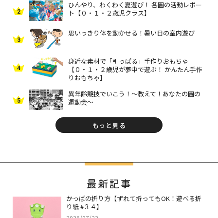
ひんやり、わくわく夏遊び！ 各園の活動レポー
2
ト【０・１・２歳児クラス】
思いっきり体を動かせる！暑い日の室内遊び
3
身近な素材で「引っぱる」手作りおもちゃ
4
【０・１・２歳児が夢中で遊ぶ！ かんたん手作
りおもちゃ】
異年齢競技でいこう！～教えて！あなたの園の
5
運動会～
もっと見る
最新記事
かっぱの折り方【ずれて折ってもOK！遊べる折
り紙 #３４】
2026/07/22