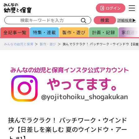
メインメニューをスキップして本文へ移動
フッターへ移動
ログイン
詳細検索▶
全記事一覧
特集・連載
製作・遊び
計画・記録
家庭連
ペ
みんなの幼児と保育
製作・遊び
挟んでラクラク！ パッチワーク・ウインドウ【日差
ー
ジ
の
本
文
で
す
挟んでラクラク！ パッチワーク・ウインド
ウ【日差しを楽しむ 夏のウインドウ・アー
ト #1】