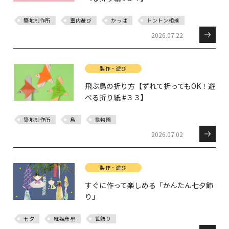
築地制作所
室内遊び
かっぱ
トントン相撲
2026.07.22
製作・遊び
飛ぶ鳥の折り方【ずれて折ってもOK！遊
べる折り紙 #３３】
築地制作所
鳥
動物園
2026.07.02
製作・遊び
すぐに作って楽しめる「かんたん七夕飾
り」
七夕
織姫彦星
笹飾り