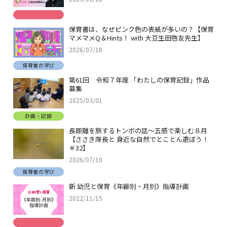
保育書は、なぜピンク色の表紙が多いの？【保育
マメマメQ＆Hints！ with 大豆生田啓友先生】
2026/07/18
保育者の学び
第61回 令和７年度 「わたしの保育記録」作品
募集
2025/03/01
計画・記録
長距離を旅するトンボの話～五感で楽しむ８月
【ささき隊長と 身近な自然でとことん遊ぼう！
＃32】
2026/07/10
保育者の学び
新 幼児と保育《年齢別・月別》指導計画
2022/11/15