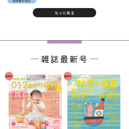
保育者の学び
もっと見る
フ
ッ
雑誌最新号
タ
ー
で
最新号
最新号
す
。