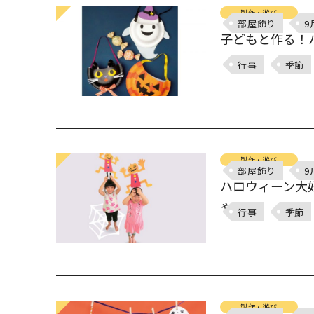
製作・遊び
部屋飾り
9
子どもと作る！
行事
季節
製作・遊び
部屋飾り
9
ハロウィーン大
ゃ
行事
季節
製作・遊び