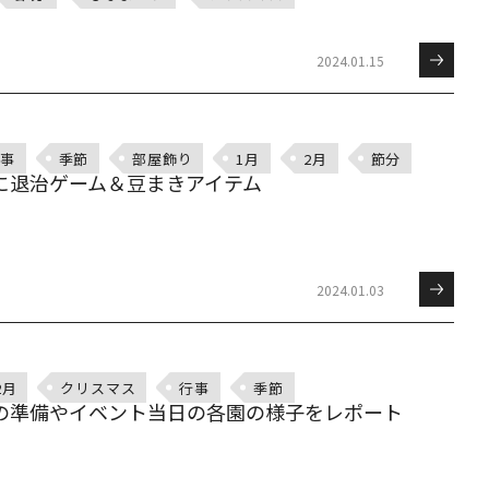
2024.01.15
事
季節
部屋飾り
1月
2月
節分
に退治ゲーム＆豆まきアイテム
2024.01.03
2月
クリスマス
行事
季節
の準備やイベント当日の各園の様子をレポート