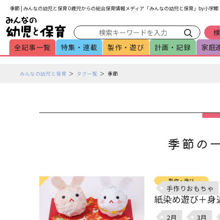
メインメニューをスキップして本文へ移動
フッターへ移動
季節 | みんなの幼児と保育 0歳児からの総合保育情報メディア「みんなの幼児と保育」by小学館
全記事一覧
特集・連載
製作・遊び
計画・記録
家庭
ペ
みんなの幼児と保育
タグ一覧
季節
ー
ジ
の
本
文
で
季節の一
す
製作・遊び
手作りおもちゃ
紙染め遊び＋身
2月
3月