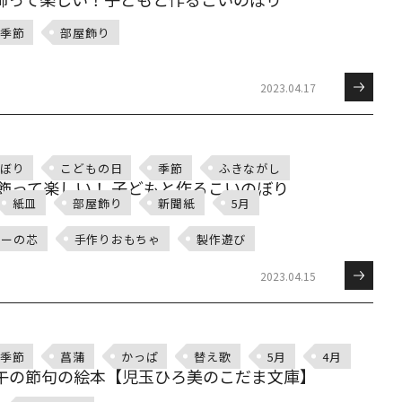
季節
部屋飾り
2023.04.17
ぼり
こどもの日
季節
ふきながし
 飾って楽しい！ 子どもと作るこいのぼり
紙皿
部屋飾り
新聞紙
5月
パーの芯
手作りおもちゃ
製作遊び
2023.04.15
季節
菖蒲
かっぱ
替え歌
5月
4月
午の節句の絵本【児玉ひろ美のこだま文庫】