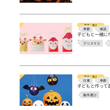
製作・遊び
季節
紙皿
子どもと一緒に
ント
クリスマス
製作・遊び
行事
季節
子どもと作って
製作遊び