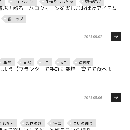
月
ハロウィン
手作りおもちゃ
製作遊び
遊ぶ！飾る！ハロウィーンを楽しむおばけアイテム
紙コップ
2023.09.02
季節
自然
7月
6月
保育園
しよう【プランターで手軽に栽培 育てて食べよ
2023.05.06
おもちゃ
製作遊び
行事
こいのぼり
飾って楽しい！子どもと作るこいのぼり