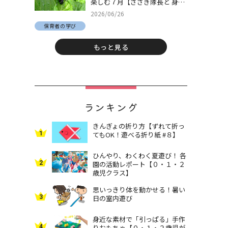
楽しむ７月【ささき隊長と 身近
な自然でとことん遊ぼう！＃
2026/06/26
30】
保育者の学び
もっと見る
ランキング
きんぎょの折り方【ずれて折っ
1
てもOK！遊べる折り紙 #８】
ひんやり、わくわく夏遊び！ 各
2
園の活動レポート【０・１・２
歳児クラス】
思いっきり体を動かせる！暑い
3
日の室内遊び
身近な素材で「引っぱる」手作
4
りおもちゃ【０・１・２歳児が