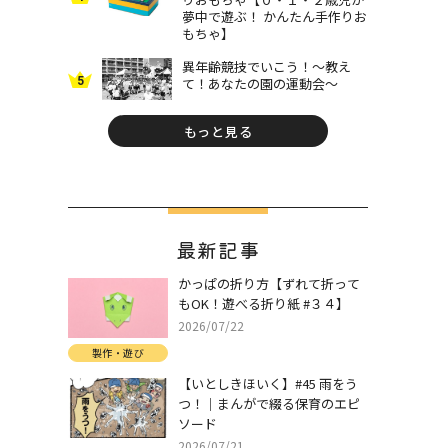
夢中で遊ぶ！ かんたん手作りお
もちゃ】
異年齢競技でいこう！～教え
5
て！あなたの園の運動会～
もっと見る
最新記事
かっぱの折り方【ずれて折って
もOK！遊べる折り紙 #３４】
2026/07/22
製作・遊び
【いとしきほいく】#45 雨をう
つ！｜まんがで綴る保育のエピ
ソード
2026/07/21