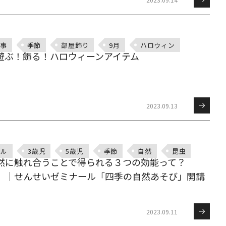
事
季節
部屋飾り
9月
ハロウィン
遊ぶ！飾る！ハロウィーンアイテム
2023.09.13
ール
3歳児
5歳児
季節
自然
昆虫
然に触れ合うことで得られる３つの効能って？
）｜せんせいゼミナール「四季の自然あそび」開講
2023.09.11