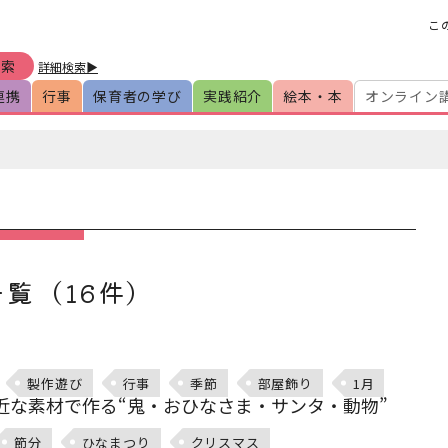
こ
詳細検索▶
連携
行事
保育者の学び
実践紹介
絵本・本
オンライン
覧（16件）
製作遊び
行事
季節
部屋飾り
1月
近な素材で作る“鬼・おひなさま・サンタ・動物”
節分
ひなまつり
クリスマス