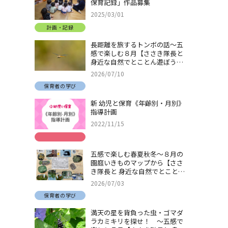
保育記録」作品募集
2025/03/01
計画・記録
長距離を旅するトンボの話～五
感で楽しむ８月【ささき隊長と
身近な自然でとことん遊ぼう！
＃32】
2026/07/10
保育者の学び
新 幼児と保育《年齢別・月別》
指導計画
2022/11/15
五感で楽しむ春夏秋冬～８月の
園庭いきものマップから【ささ
き隊長と 身近な自然でとことん
遊ぼう！＃31】
2026/07/03
保育者の学び
満天の星を背負った虫・ゴマダ
ラカミキリを探せ！ ～五感で