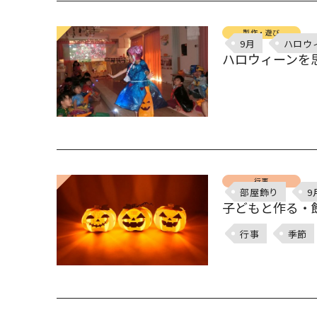
製作・遊び
9月
ハロウ
ハロウィーンを思
行事
部屋飾り
9
子どもと作る・
行事
季節