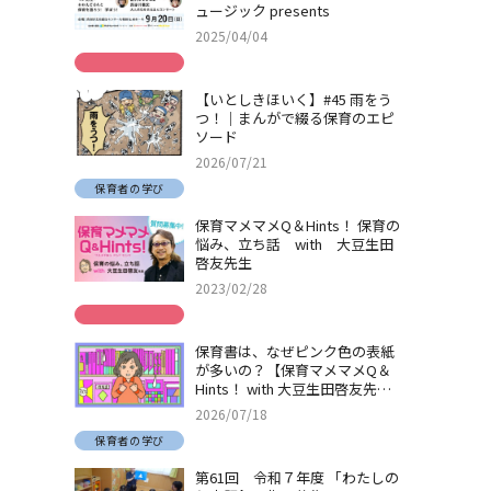
ュージック presents
2025/04/04
【いとしきほいく】#45 雨をう
つ！｜まんがで綴る保育のエピ
ソード
2026/07/21
保育者の学び
保育マメマメQ＆Hints！ 保育の
悩み、立ち話 with 大豆生田
啓友先生
2023/02/28
保育書は、なぜピンク色の表紙
が多いの？【保育マメマメQ＆
Hints！ with 大豆生田啓友先
生】
2026/07/18
保育者の学び
第61回 令和７年度 「わたしの