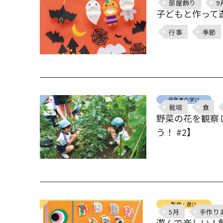
部屋飾り
9
子どもと作って
行事
季節
保育者の学び
栽培
食
野菜の花を観察
う！ #2】
製作・遊び
5月
手作り
遊んで楽しい！